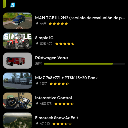
MAN TGE II L2H2 (servicio de resolución de problemas de la compañía de red)
449
Simple IC
825 479
Rüstwagen Varus
85%
MMZ 768+771 + PTSK 13+20 Pack
1 317
Interactive Control
453 175
Elmcreek Snow 4x Edit
47 210