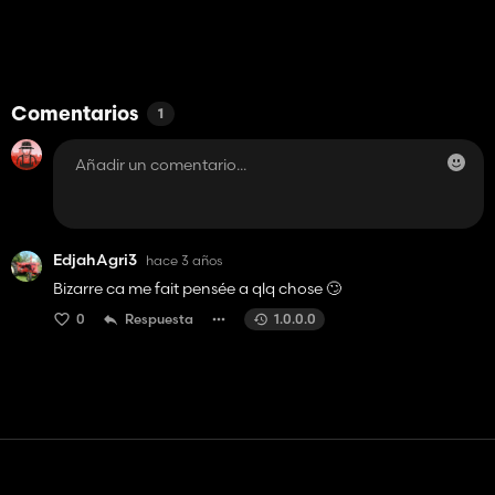
Comentarios
1
EdjahAgri3
hace 3 años
Bizarre ca me fait pensée a qlq chose 🙄
0
Respuesta
1.0.0.0