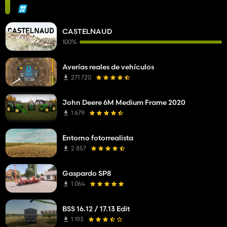
CASTELNAUD
100%
Averías reales de vehículos
271 720
John Deere 6M Medium Frame 2020
1 679
Entorno fotorrealista
2 857
Gaspardo SP8
1 064
BSS 16.12 / 17.13 Edit
1 193