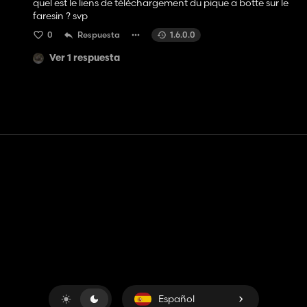
quel est le liens de téléchargement du pique a botte sur le
faresin ? svp
0
Respuesta
1.6.0.0
Ver 1 respuesta
Contacto
Ayudar
Términos de servicio
Política de privacidad
Administrar cookies
Español