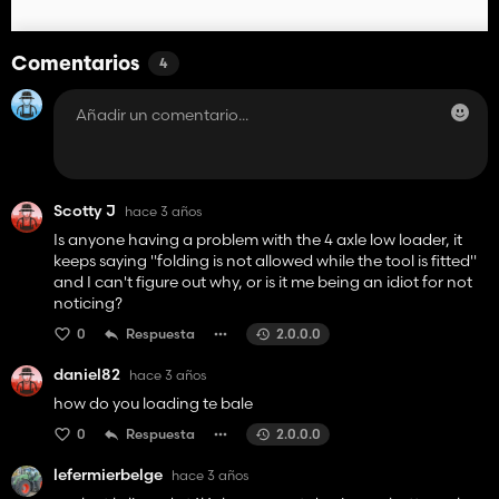
Comentarios
4
Scotty J
hace 3 años
Is anyone having a problem with the 4 axle low loader, it
keeps saying "folding is not allowed while the tool is fitted"
and I can't figure out why, or is it me being an idiot for not
noticing?
0
Respuesta
2.0.0.0
daniel82
hace 3 años
how do you loading te bale
0
Respuesta
2.0.0.0
lefermierbelge
hace 3 años