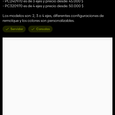
- PC240970 es de 3 ejes y precio desde: 45.000 $
- PC320970 es de 4 ejes y precio desde: 50.000 $
Los modelos son: 2, 3 o 4 ejes, diferentes configuraciones de
remolque y los colores son personalizables.
Servidor
Consolas