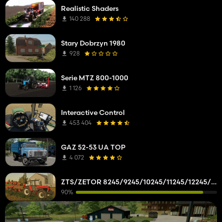
Realistic Shaders
140 288
Stary Dobrzyn 1980
928
Serie MTZ 800-1000
1 126
Interactive Control
453 404
GAZ 52-53 UA TOP
4 072
ZTS/ZETOR 8245/9245/10245/11245/12245/14245/16245
90%