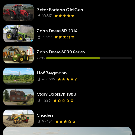
Zetor Forterra Old Gen
10 617
John Deere 8R 2014
2 239
John Deere 6000 Series
63%
Hof Bergmann
484 916
Stary Dobrzyn 1980
1 223
Shaders
97 154