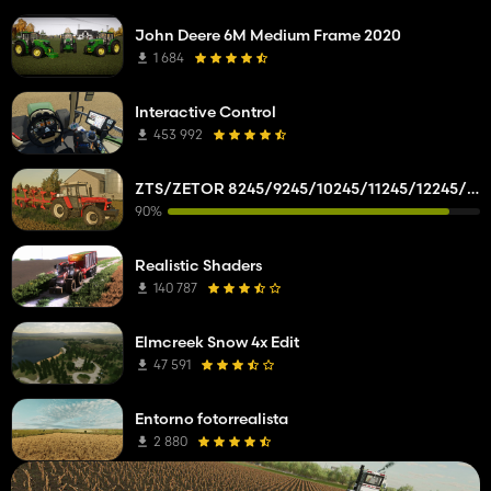
John Deere 6M Medium Frame 2020
1 684
Interactive Control
453 992
ZTS/ZETOR 8245/9245/10245/11245/12245/14245/16245
90%
Realistic Shaders
140 787
Elmcreek Snow 4x Edit
47 591
Entorno fotorrealista
2 880