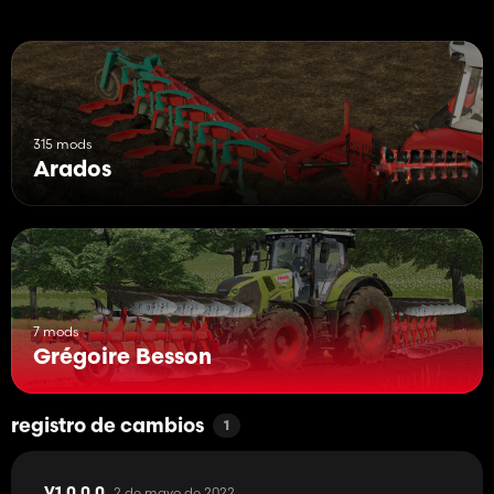
315 mods
Arados
7 mods
Grégoire Besson
registro de cambios
1
2 de mayo de 2022
V1.0.0.0