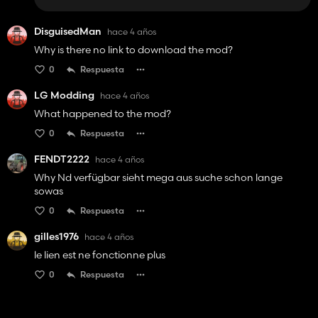
DisguisedMan
hace 4 años
Why is there no link to download the mod?
0
Respuesta
LG Modding
hace 4 años
What happened to the mod?
0
Respuesta
FENDT2222
hace 4 años
Why Nd verfügbar sieht mega aus suche schon lange
sowas
0
Respuesta
gilles1976
hace 4 años
le lien est ne fonctionne plus
0
Respuesta