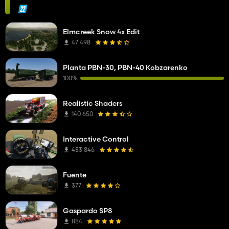
Elmcreek Snow 4x Edit
47 498
Planta PBN-30, PBN-40 Kobzarenko
100%
Realistic Shaders
140 650
Interactive Control
453 846
Fuente
377
Gaspardo SP8
884