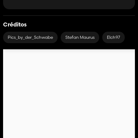
Créditos
Pics_by_der_Schwabe
Stefan Maurus
Elch97