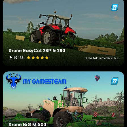
Krone EasyCut 28P & 280
19 186
1 de febrero de 2025
Krone BiG M 500