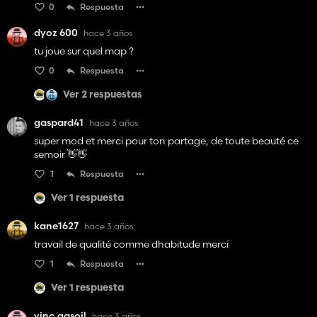
0
Respuesta
dyoz 600
hace 3 años
tu joue sur quel map ?
0
Respuesta
Ver 2 respuestas
gaspard41
hace 3 años
super mod et merci pour ton partage, de toute beauté ce
semoir 👋👋
1
Respuesta
Ver 1 respuesta
kane1627
hace 3 años
travail de qualité comme dhabitude merci
1
Respuesta
Ver 1 respuesta
vinc gasoil
hace 3 años