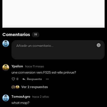
Comentarios
19
Ypsilon
hace 11 meses
une conversion vers FS25 est-elle prévue?
0
Respuesta
Ver 2 respuestas
TomasAgro
hace 2 años
what map?