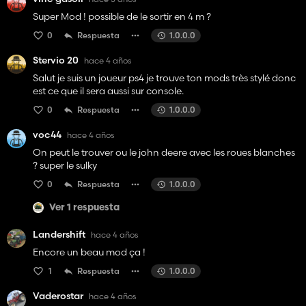
Super Mod ! possible de le sortir en 4 m ?
0
Respuesta
1.0.0.0
Stervio 20
hace 4 años
Salut je suis un joueur ps4 je trouve ton mods très stylé donc
est ce que il sera aussi sur console.
0
Respuesta
1.0.0.0
voc44
hace 4 años
On peut le trouver ou le john deere avec les roues blanches
? super le sulky
0
Respuesta
1.0.0.0
Ver 1 respuesta
Landershift
hace 4 años
Encore un beau mod ça !
1
Respuesta
1.0.0.0
Vaderostar
hace 4 años