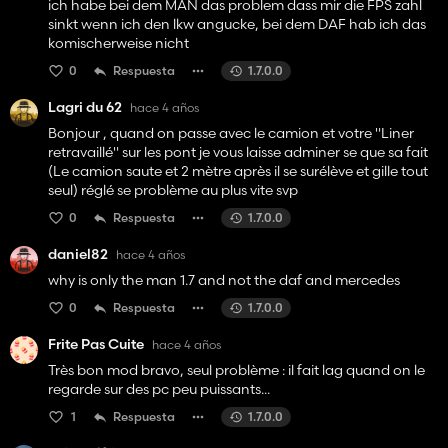
ich habe bei dem MAN das problem dass mir die FPS zahl
sinkt wenn ich den lkw angucke, bei dem DAF hab ich das
komischerweise nicht
0
Respuesta
1.7.0.0
Lagri du 62
hace 4 años
Bonjour , quand on passe avec le camion et votre "Liner
retravaillé" sur les pont je vous laisse adminer se que sa fait
(Le camion saute et 2 mètre après il se surélève et gille tout
seul) réglé se problème au plus vite svp
0
Respuesta
1.7.0.0
daniel82
hace 4 años
why is only the man 1.7 and not the daf and mercedes
0
Respuesta
1.7.0.0
Frite Pas Cuite
hace 4 años
Très bon mod bravo, seul problème : il fait lag quand on le
regarde sur des pc peu puissants...
1
Respuesta
1.7.0.0