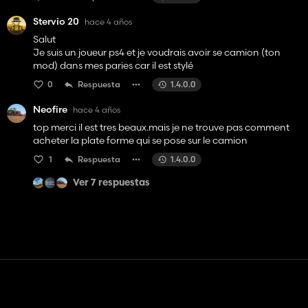
Stervio 20
hace 4 años
Salut
Je suis un joueur ps4 et je voudrais avoir se camion (ton
mod) dans mes paries car il est stylé
0
Respuesta
1.4.0.0
Neofire
hace 4 años
top merci il est tres beaux.mais je ne trouve pas comment
acheter la plate forme qui se pose sur le camion
1
Respuesta
1.4.0.0
Ver 7 respuestas