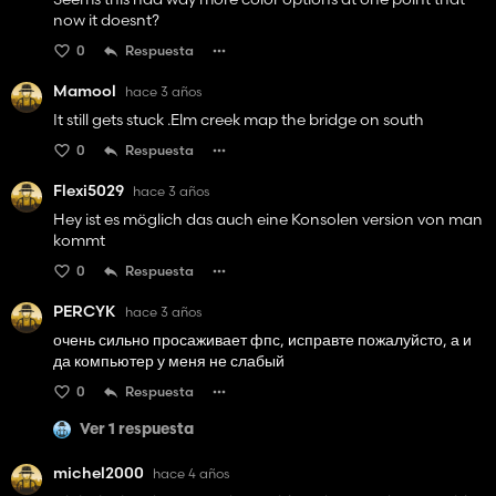
now it doesnt?
0
Respuesta
Mamool
hace 3 años
It still gets stuck .Elm creek map the bridge on south
0
Respuesta
Flexi5029
hace 3 años
Hey ist es möglich das auch eine Konsolen version von man
kommt
0
Respuesta
PERCYK
hace 3 años
очень сильно просаживает фпс, исправте пожалуйсто, а и
да компьютер у меня не слабый
0
Respuesta
Ver 1 respuesta
michel2000
hace 4 años