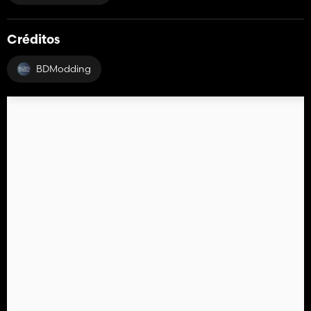
Créditos
BDModding