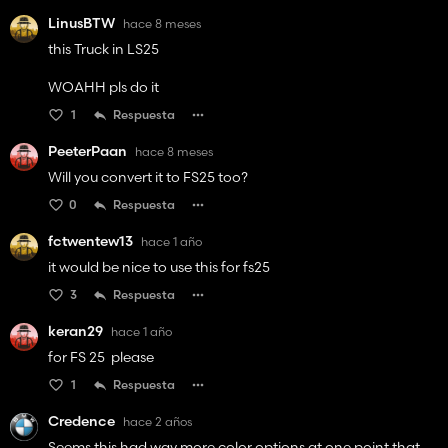
LinusBTW
hace 8 meses
this Truck in LS25
WOAHH pls do it
1
Respuesta
PeeterPaan
hace 8 meses
Will you convert it to FS25 too?
0
Respuesta
fctwentew13
hace 1 año
it would be nice to use this for fs25
3
Respuesta
keran29
hace 1 año
for FS 25 please
1
Respuesta
Credence
hace 2 años
Seems this had way more color options at one point that