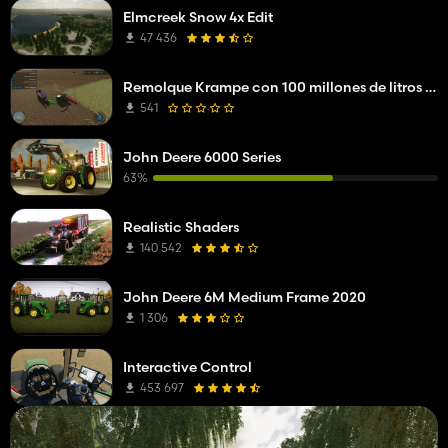
Elmcreek Snow 4x Edit
47 436
Remolque Krampe con 100 millones de litros de capacidad
541
John Deere 6000 Series
63%
Realistic Shaders
140 542
John Deere 6M Medium Frame 2020
1 306
Interactive Control
453 697