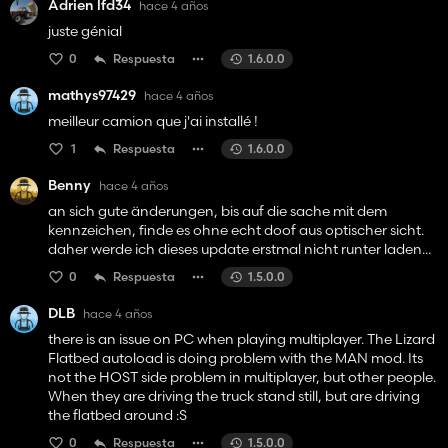
Adrien lfd34
hace 4 años
juste génial
0
Respuesta
1.6.0.0
mathys97429
hace 4 años
meilleur camion que j'ai installé !
1
Respuesta
1.6.0.0
Benny
hace 4 años
an sich gute änderungen, bis auf die sache mit dem
kennzeichen, finde es ohne echt doof aus optischer sicht.
daher werde ich dieses update erstmal nicht runter laden...
0
Respuesta
1.5.0.0
DLB
hace 4 años
there is an issue on PC when playing multiplayer. The Lizard
Flatbed autoload is doing problem with the MAN mod. Its
not the HOST side problem in multiplayer, but other people.
When they are driving the truck stand still, but are driving
the flatbed around :S
0
Respuesta
1.5.0.0