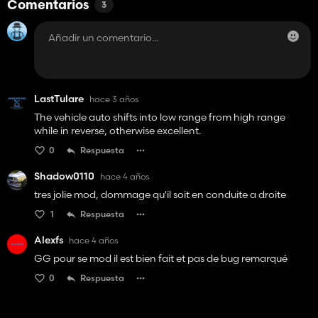
Comentarios
3
LastTulare
hace 3 años
The vehicle auto shifts into low range from high range
while in reverse, otherwise excellent.
0
Respuesta
Shadow0110
hace 4 años
tres jolie mod, dommage qu'il soit en conduite a droite
1
Respuesta
Alexfs
hace 4 años
GG pour se mod il est bien fait et pas de bug remarqué
0
Respuesta