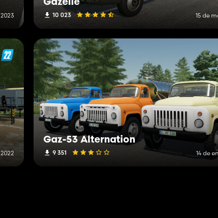
Gazelle
10 023
 2023
15 de m
Gaz-53 Alternation
9 351
 2022
14 de e