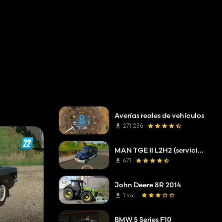
Averías reales de vehículos
271 236
MAN TGE II L2H2 (servicio de resolución de problemas de la compañía de red)
671
John Deere 8R 2014
1 935
BMW 5 Series F10