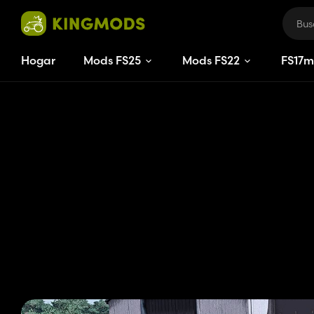
Hogar
Mods FS25
Mods FS22
FS
17
m