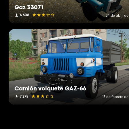
Gaz 33071
4 608
24 de abril d
Camión volquete GAZ-66
7 275
13 de febrero de