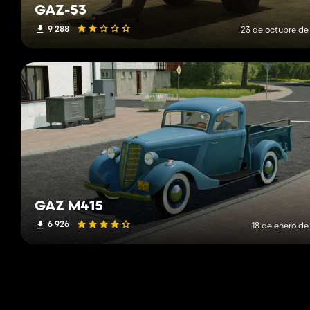
GAZ-53
9 288
23 de octubre de
GAZ M415
6 926
18 de enero de