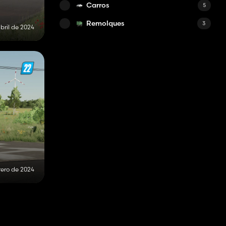
Carros
5
Remolques
3
abril de 2024
rero de 2024