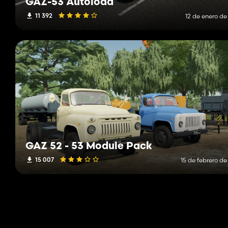
GAZ-53 Autoload
11 392
12 de enero de
GAZ 52 - 53 Module Pack
15 007
15 de febrero de