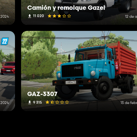
Camión y remolque Gazel
11 020
e 2024
12 de 
GAZ-3307
9 315
 2024
13 de feb