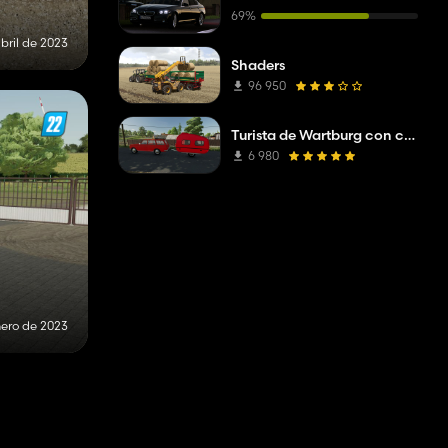
69%
abril de 2023
Shaders
96 950
Turista de Wartburg con caravana
6 980
nero de 2023