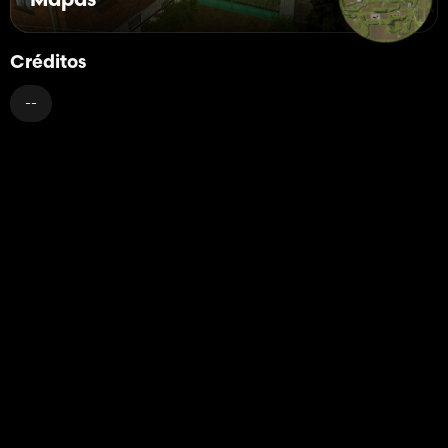
Mapas
Créditos
--