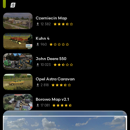
Czerniecin Map
12 382
Kuhn 4
960
John Deere 550
10 023
Opel Astra Caravan
2 818
Borowo Map v2.1
17 081