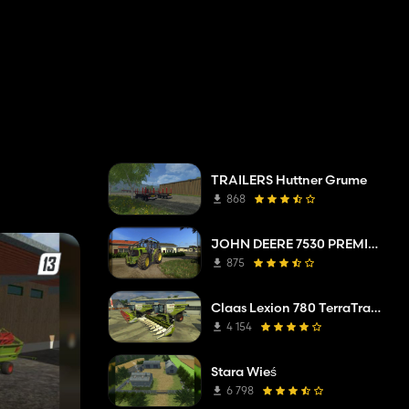
TRAILERS Huttner Grume
868
JOHN DEERE 7530 PREMIUM V2 Forest
875
Claas Lexion 780 TerraTrac 100 year v4
4 154
Stara Wieś
6 798