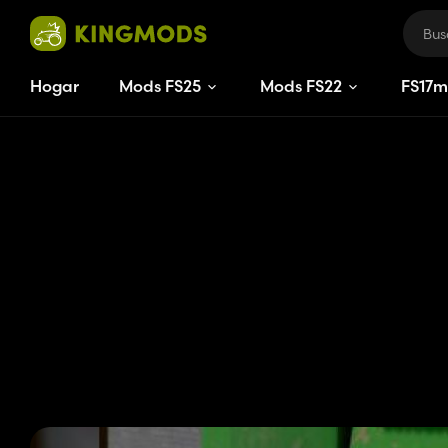
Hogar
Mods FS25
Mods FS22
FS
17
m