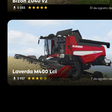
Bizon Z040 v2
5 083
31 de agosto de
Laverda M400 Lci
3 937
7 de agosto de