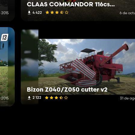
CLAAS COMMANDOR 116cs v3
4 422
 2015
6 de oct
Bizon Z040/Z050 cutter v2
2 122
 2015
31 de ag