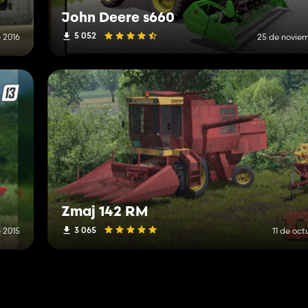
John Deere s660
5 052
 2016
25 de novie
Zmaj 142 RM
3 065
 2015
11 de oct