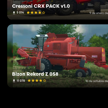
Cressoni CRX PACK v1.0
5 014
9 de enero de
Bizon Rekord Z 058
11 078
16 de octubre de