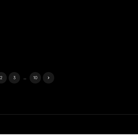
2
3
...
10
idad
Administrar cookies