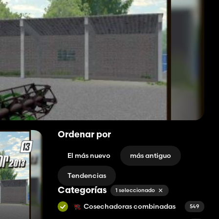
Ordenar por
El más nuevo
más antiguo
Tendencias
Categorías
1 seleccionado
Cosechadoras combinadas
549