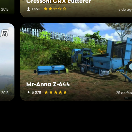
Cressoni CRX cutterer
1 595
 2015
8 de ag
Mr-Anna Z-644
3 078
 2015
25 de feb