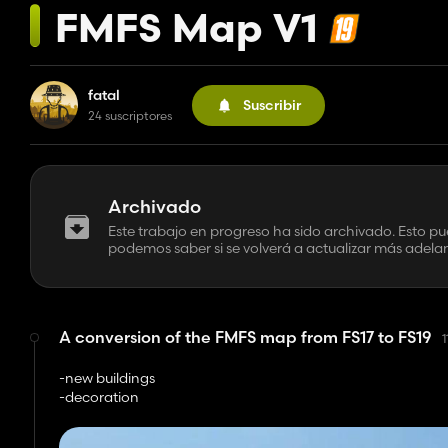
FMFS Map V1
fatal
Suscribir
24 suscriptores
Archivado
Este trabajo en progreso ha sido archivado. Esto pu
podemos saber si se volverá a actualizar más adelan
A conversion of the FMFS map from FS17 to FS19
1
-new buildings
-decoration