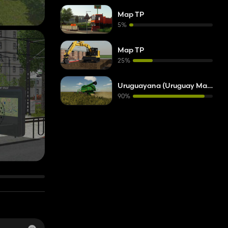
Map TP
5%
Map TP
25%
Uruguayana (Uruguay Map)
90%