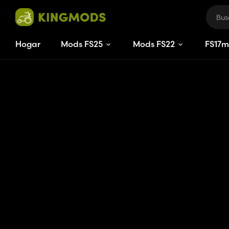
Hogar
Mods FS25
Mods FS22
FS
17
m