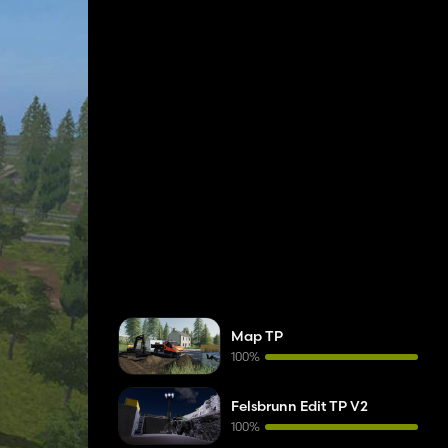
Map TP
100%
Felsbrunn Edit TP V2
100%