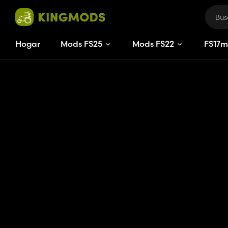
Hogar
Mods FS25
Mods FS22
FS
17
m