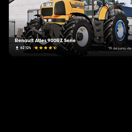
Renault Atles 900RZ Serie
62 124
19 de junio d