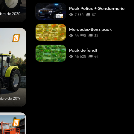
Pack Police + Gendarmerie
ubre de 2020
7 354
37
Mercedes-Benz pack
44 998
32
Pack de fendt
45 628
44
mbre de 2019