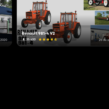
Renault 981-4 V2
35 430
e 2020
26 de a