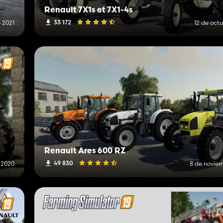
Renault 7X1s et 7X1-4s
33 172
e 2021
12 de oct
Renault Ares 600 RZ
49 830
 2020
8 de novie