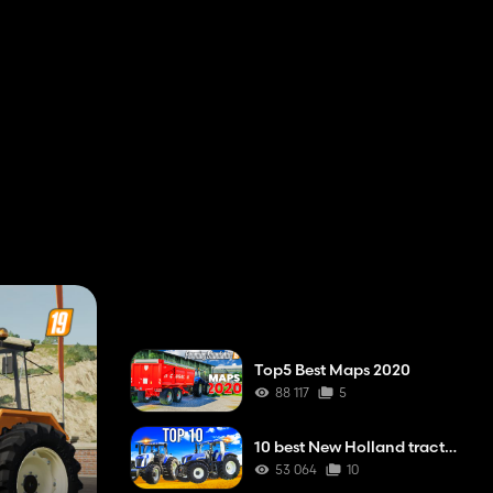
Top5 Best Maps 2020
88 117
5
10 best New Holland tractors
53 064
10