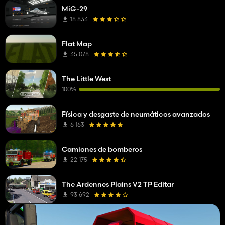
MiG-29
18 833
Flat Map
35 078
The Little West
100%
Física y desgaste de neumáticos avanzados
6 163
Camiones de bomberos
22 175
The Ardennes Plains V2 TP Editar
93 692