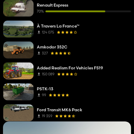
Renault Express
70%
À Travers La France™
124 075
Amkodor 352C
327
Added Realism For Vehicles FS19
150 089
PSTK-13
99
Ford Transit MK6 Pack
19 359