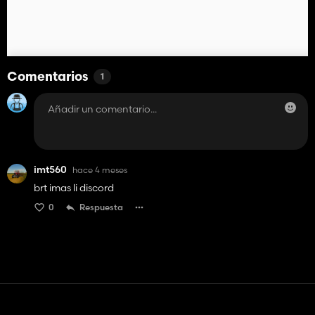
Comentarios
1
imt560
hace 4 meses
brt imas li discord
0
Respuesta