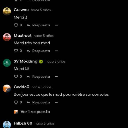
Guiwou
hace 5 años
Merci :)
0
Respuesta
Maxtract
hace 5 años
Merci très bon mod
0
Respuesta
SV Modding
hace 5 años
Merci 😉
0
Respuesta
Cedric3
hace 5 años
Bonjour est ce que le mod pourrai être sur consoles
0
Respuesta
Ver 1 respuesta
Hilbzh 80
hace 5 años