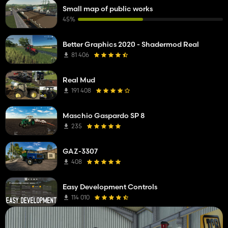
Small map of public works
45%
Better Graphics 2020 - Shadermod Real
81 406
Real Mud
191 408
Maschio Gaspardo SP 8
235
GAZ-3307
408
Easy Development Controls
114 010