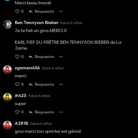
Merci beau travail
0
Respuesta
Ben Tennyson Bieber
hace 6 años
Je te fait un gros MERCI.0
EARL FIEF DU PRÊTRE BEN TENNYSON BIEBER de La
Jarrie.
0
Respuesta
xgamers456
hace 6 años
merci
0
Respuesta
ih423
hace 6 años
super
0
Respuesta
A281B
hace 6 años
gros merci ton sprinter est génial