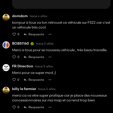
domdom
hace 4 años
bonjour à tous va ton retrouvé ce véhicule sur FS22 car c'est
un véhicule très cool.
0
Respuesta
BOB51160
hace 5 años
Merci a tous pour se nouveau véhicule , très beau travaille.
0
Respuesta
FR Direction
hace 5 años
Merci pour ce super mod ;)
0
Respuesta
billy le fermier
hace 5 años
merci ca va etre super pratique car je place des nouveaux
concessionnaires sur ma map et ca rend trop bien
0
Respuesta