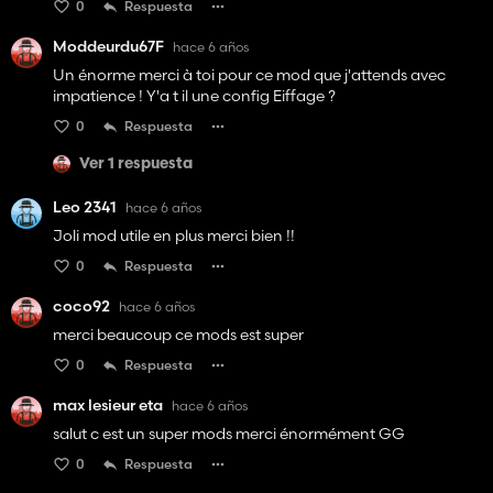
0
Respuesta
Moddeurdu67F
hace 6 años
Un énorme merci à toi pour ce mod que j'attends avec
impatience ! Y'a t il une config Eiffage ?
0
Respuesta
Ver 1 respuesta
Leo 2341
hace 6 años
Joli mod utile en plus merci bien !!
0
Respuesta
coco92
hace 6 años
merci beaucoup ce mods est super
0
Respuesta
max lesieur eta
hace 6 años
salut c est un super mods merci énormément GG
0
Respuesta