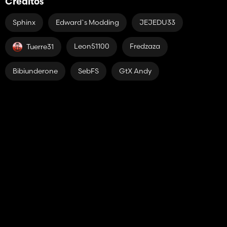
Créditos
Sphinx
Edward`s Modding
JEJEDU33
Leon51100
Fredzaza
Tuerre31
Bibiunderone
SebFS
GtX Andy