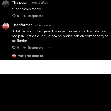
The pawn
hace 6 años
super mods merci
0
Respuesta
Theafarmer
hace 6 años
Salut ce mod a lair genial mais je narrive pas a linstaller sur
ma ps4 il est dit que " La ps4 ne prend pas en compt ce type
de fichier
0
Respuesta
Ver 1 respuesta
La MM'S
hace 6 años
Coucou, super mods ;)
0
Respuesta
Iban59
hace 6 años
Merci super mods
0
Respuesta
titou28
hace 6 años