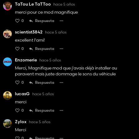
TaTou Le TaTToo
hace 5 años
merci pour ce mod magnifique
0
Respuesta
scientist3842
hace 5 años
excellent l'ami!
0
Respuesta
Enzomerie
hace 5 años
Merci, Magnifique mod que j'avais déjà installer au
paravent mais juste dommage le sons du véhicule
0
Respuesta
lucasG
hace 5 años
merci
0
Respuesta
Zylox
hace 5 años
Merci
0
Respuesta