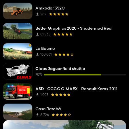
Amkodor 352C
282
Better Graphics 2020 - Shadermod Real
81 535
La Baume
160 061
Claas Jaguar field shuttle
70%
A3D - CCGC GIMAEX - Renault Kerax 2011
1 003
Casa Jatobá
8 726