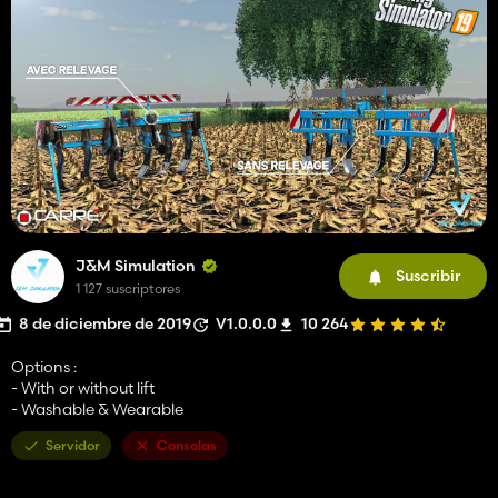
J&M Simulation
Suscribir
1 127 suscriptores
8 de diciembre de 2019
V1.0.0.0
10 264
Options :
- With or without lift
- Washable & Wearable
Servidor
Consolas