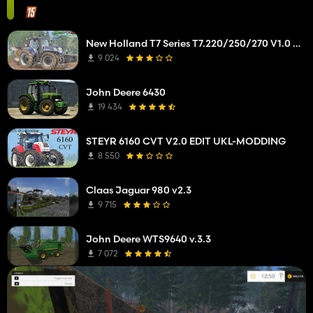
New Holland T7 Series T7.220/250/270 V1.0 Alpha
9 024
John Deere 6430
19 434
STEYR 6160 CVT V2.0 EDIT UKL-MODDING
8 550
Claas Jaguar 980 v2.3
9 715
John Deere WTS9640 v.3.3
7 072