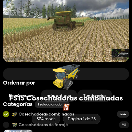
Filtros
Ordenar por
El más nuevo
más antiguo
Tendencias
FS15 Cosechadoras combinadas
Categorías
1 seleccionado
Cosechadoras combinadas
334
334 mods
Página 1 de 28
Cosechadoras de forraje
98