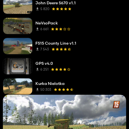
John Deere S670 v1.1
5 820
NeVsoPack
6 661
FS15 County Line v1.1
7 543
GPS v4.0
6 251
Kurka Nielotka
50 303