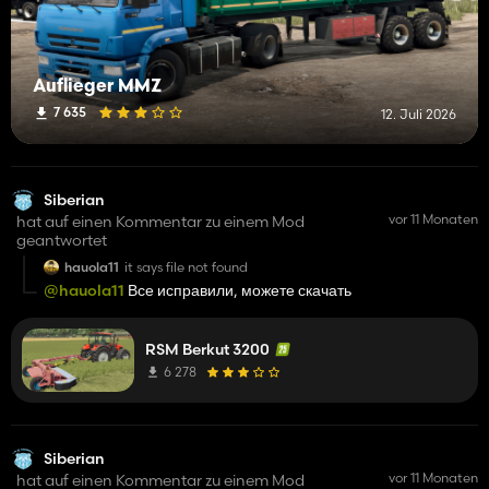
Auflieger MMZ
7 635
12. Juli 2026
Siberian
vor 11 Monaten
hat auf einen Kommentar zu einem Mod
geantwortet
hauola11
it says file not found
@hauola11
Все исправили, можете скачать
RSM Berkut 3200
6 278
Siberian
vor 11 Monaten
hat auf einen Kommentar zu einem Mod