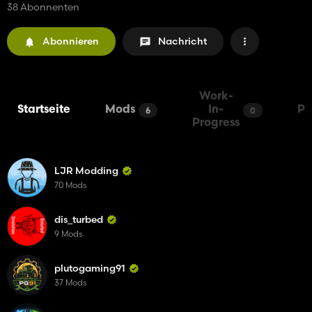
38 Abonnenten
Abonnieren
Nachricht
Work-
Startseite
Mods
In-
Pa
6
0
Progress
LJR Modding
70 Mods
dis_turbed
9 Mods
plutogaming91
37 Mods