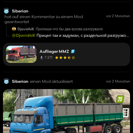
Siberian
vor 2 Monaten
hat auf einen Kommentar zu einem Mod
geantwortet
Djavid4iK
Пропиши что бы два кузова разгружало
@Djavid4iK
Прицеп так и задуман, с раздельной разгрузкой
кузовов, по другому и не будет
Auflieger MMZ
7 271
Siberian
einen Mod aktualisiert
vor 2 Monaten