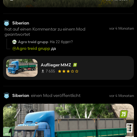
Siberian
vor 4 Monaten
hat auf einen Kommentar zu einem Mod
geantwortet
Agro treid grupp
На 22 будет?
@Agro treid grupp
да
Auflieger MMZ
7 635
Siberian
einen Mod veröffentlicht
vor 4 Monaten