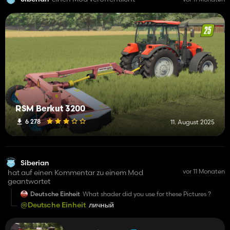
RSM Berkut 3200
6 278
11. August 2025
Siberian
vor 11 Monaten
hat auf einen Kommentar zu einem Mod
geantwortet
Deutsche Einheit
What shader did you use for these Pictures ?
@Deutsche Einheit
личный