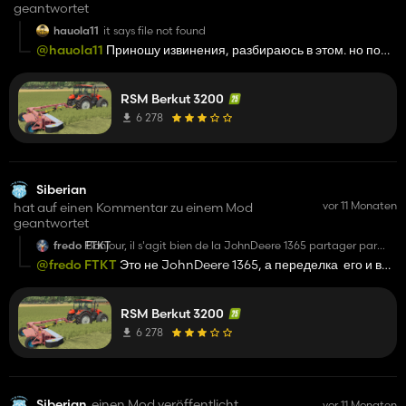
geantwortet
hauola11
it says file not found
@hauola11
Приношу извинения, разбираюсь в этом. но по
какой неизвестной мне причине с файлообменника пропал
архив
RSM Berkut 3200
6 278
Siberian
vor 11 Monaten
hat auf einen Kommentar zu einem Mod
geantwortet
fredo FTKT
Bonjour, il s'agit bien de la JohnDeere 1365 partager par
FastFarming, vous avez enlever le tapis conditionneur a
@fredo FTKT
Это не JohnDeere 1365, а переделка его и в
l'arriere
данной модели косилки от RSM он не предусмотрен,
название мода прочли?
RSM Berkut 3200
6 278
Siberian
einen Mod veröffentlicht
vor 11 Monaten