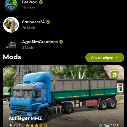
BMProd
78 Mods
Sadneess24
26 Mods
AgroSimCreations
2 Mods
Mods
Alle anzeigen
Auflieger MMZ
7 635
12. Juli 2026