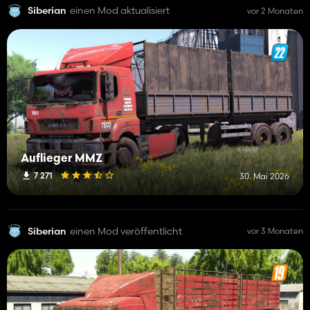
Siberian
einen Mod aktualisiert
vor 2 Monaten
Auflieger MMZ
7 271
30. Mai 2026
Siberian
einen Mod veröffentlicht
vor 3 Monaten