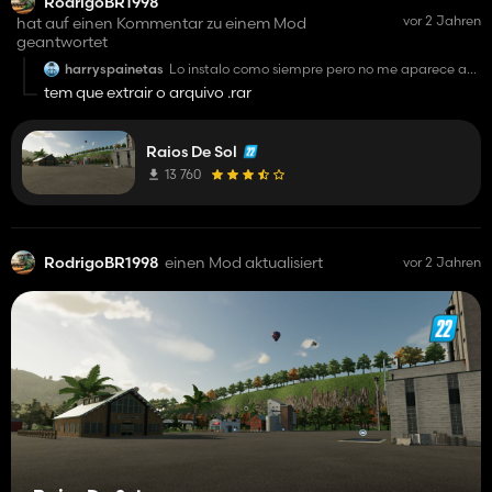
RodrigoBR1998
vor 2 Jahren
hat auf einen Kommentar zu einem Mod
geantwortet
harryspainetas
Lo instalo como siempre pero no me aparece a
la hora de jugar, alguien sabe por que?
tem que extrair o arquivo .rar
Raios De Sol
13 760
RodrigoBR1998
einen Mod aktualisiert
vor 2 Jahren