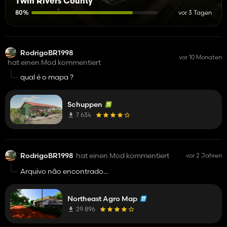
Twin Rivers County
80%
vor 3 Tagen
RodrigoBR1998
vor 10 Monaten
hat einen Mod kommentiert
qual é o mapa ?
Schuppen
7 634
RodrigoBR1998
hat einen Mod kommentiert
vor 2 Jahren
Arquivo não encontrado...
Northeast Agro Map
29 896