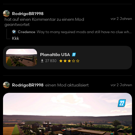
RodrigoBR1998
vor 2 Jahren
hat auf einen Kommentar zu einem Mod
geantwortet
Credence
Way to many required mods and still have no clue why
people upload maps without and actually pic of the
Kkk
map overview. Bad rating from me.
Planaltão USA
27 830
RodrigoBR1998
einen Mod aktualisiert
vor 2 Jahren