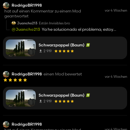
RodrigoBR1998
vor 4 Wochen
hat auf einen Kommentar zu einem Mod
geantwortet
Juancho213
Están Invisibles bro
@Juancho213
Ya he solucionado el problema; estoy
esperando a que se apruebe la actualización.
Schwarzpappel (Baum)
2 919
RodrigoBR1998
einen Mod bewertet
vor 4 Wochen
Schwarzpappel (Baum)
2 919
RodrigoBR1998
vor 4 Wochen
hat auf einen Kommentar zu einem Mod