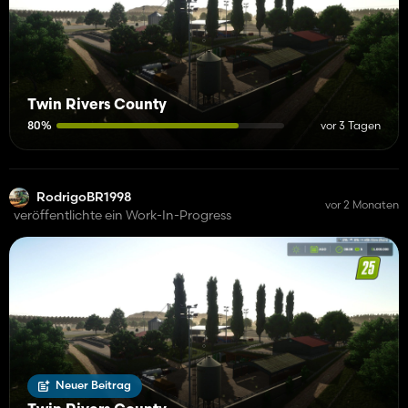
Twin Rivers County
80%
vor 3 Tagen
RodrigoBR1998
vor 2 Monaten
veröffentlichte ein Work-In-Progress
Neuer Beitrag