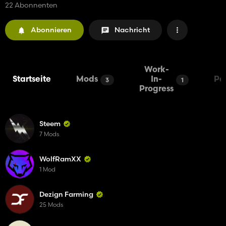
22 Abonnenten
Abonnieren
Nachricht
Work-
Startseite
Mods
In-
Pa
3
1
Progress
Steem
7 Mods
WolfRamXX
1 Mod
Dezign Farming
25 Mods