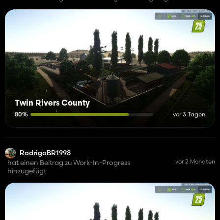
Twin Rivers County
80%
vor 3 Tagen
RodrigoBR1998
vor 2 Monaten
hat einen Beitrag zu Work-In-Progress
hinzugefügt