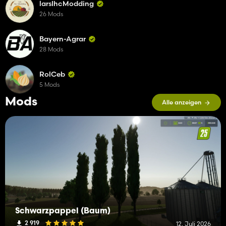
larsIhcModding
26 Mods
Bayern-Agrar
28 Mods
RolCeb
5 Mods
Mods
Alle anzeigen
Schwarzpappel (Baum)
2 919
12. Juli 2026