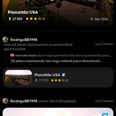
Planaltão USA
27 830
14. Mai 2024
RodrigoBR1998
vor 2 Jahren
hat auf einen Kommentar zu einem Mod
geantwortet
marcelo maia
ola o mapa planaião não esta aparecendo para
joga
Já estou resolvendo isso logo estará para download
novamente.
Planaltão USA
27 830
RodrigoBR1998
einen Mod aktualisiert
vor 2 Jahren