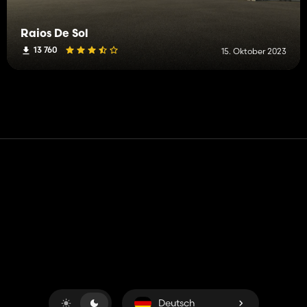
Raios De Sol
13 760
15. Oktober 2023
Kontakt
Hilfe
Nutzungsbedingungen
Datenschutz-Bestimmungen
Cookies verwalten
Deutsch