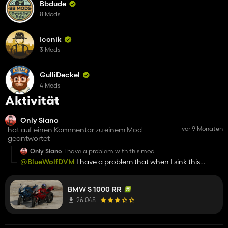
Bbdude
8 Mods
Iconik
3 Mods
GulliDeckel
4 Mods
Aktivität
Only Siano
vor 9 Monaten
hat auf einen Kommentar zu einem Mod
geantwortet
Only Siano
I have a problem with this mod
@BlueWolfDVM
I have a problem that when I sink this
motor, after restarting to the shop vehicle the game freezes
and does not respond to keys or controls
BMW S 1000 RR
26 048