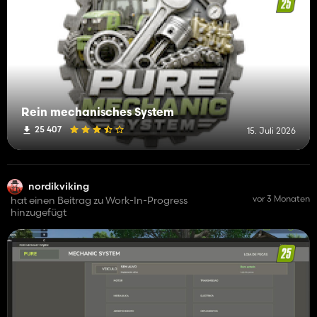
Rein mechanisches System
25 407
15. Juli 2026
nordikviking
vor 3 Monaten
hat einen Beitrag zu Work-In-Progress
hinzugefügt