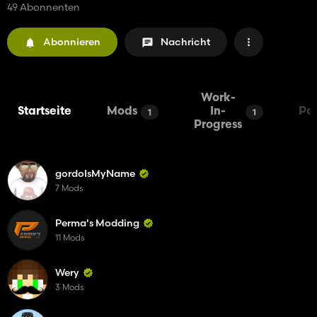
49 Abonnenten
Abonnieren
Nachricht
Work-
Startseite
Mods
In-
Pa
1
1
Progress
gordoIsMyName
7 Mods
Perma's Modding
11 Mods
Wery
3 Mods