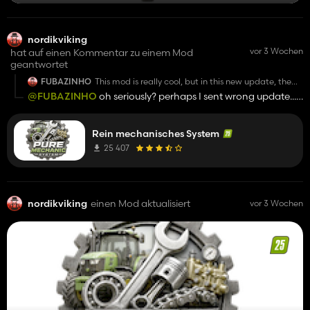
nordikviking
vor 3 Wochen
hat auf einen Kommentar zu einem Mod
geantwortet
FUBAZINHO
This mod is really cool, but in this new update, the
translations are all messed up, with long names
@FUBAZINHO
oh seriously? perhaps I sent wrong update... I
showing "xml".
will fix it today, and thanks for support...
Rein mechanisches System
25 407
nordikviking
einen Mod aktualisiert
vor 3 Wochen