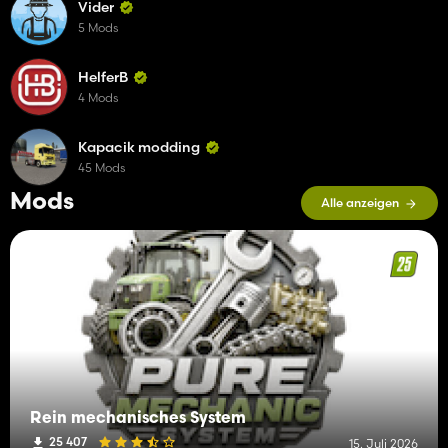
Vider
5 Mods
HelferB
4 Mods
Kapacik modding
45 Mods
Mods
Alle anzeigen
Rein mechanisches System
25 407
15. Juli 2026