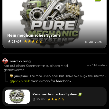
Rein mechanisches System
25 407
15. Juli 2026
nordikviking
vor 3 Monaten
hat auf einen Kommentar zu einem Mod
geantwortet
jackplack
The mod is very cool, but I have two bugs: the interface
doesn't scale (I have it set to 70%, and the
@jackplack
thanks man for feedback...
temperature indicators etc. look as if I had 100%), and
after activating the mod, I can't activate the cursor in
other mods that have it, e.g. Courseplay, Autodrive etc.
Rein mechanisches System
25 407