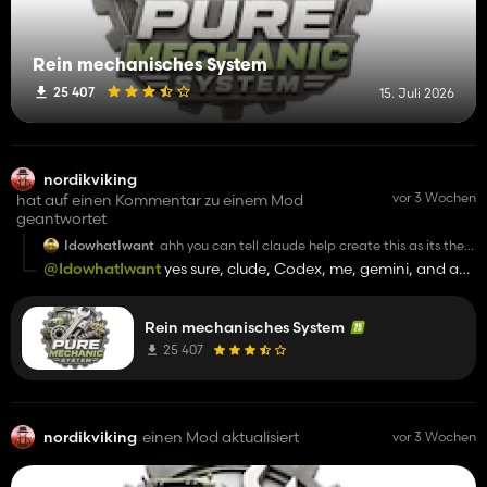
Rein mechanisches System
25 407
15. Juli 2026
nordikviking
vor 3 Wochen
hat auf einen Kommentar zu einem Mod
geantwortet
IdowhatIwant
ahh you can tell claude help create this as its the
same as the other mods built by that platform lol
@IdowhatIwant
yes sure, clude, Codex, me, gemini, and a
lot other tools for sure.... but are u mad? because if you're
mad, open claude and try to creat your own mod... I think
Rein mechanisches System
you can't do a nice work only with AI
25 407
nordikviking
einen Mod aktualisiert
vor 3 Wochen