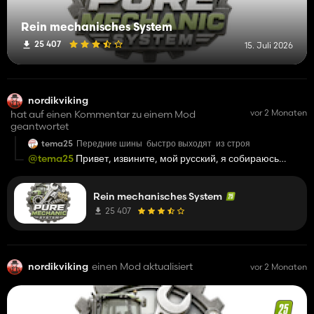
Rein mechanisches System
25 407
15. Juli 2026
nordikviking
vor 2 Monaten
hat auf einen Kommentar zu einem Mod
geantwortet
tema25
Передние шины быстро выходят из строя
@tema25
Привет, извините, мой русский, я собираюсь
осмотреть это про шины, потому что в моём сохранении они
не изнашивались быстро.
Rein mechanisches System
25 407
nordikviking
einen Mod aktualisiert
vor 2 Monaten