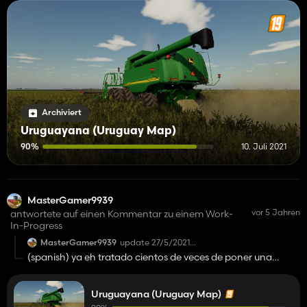
Archiviert
Uruguayana (Uruguay Map)
90%
10. Juli 2021
MasterGamer9939
vor 5 Jahren
antwortete auf einen Kommentar zu einem Work-
In-Progress
MasterGamer9939
update 27/5/2021
map has ben reworked (made from 0) for lag
(spanish) ya eh tratado cientos de veces de poner una
problems, forestry zone has been deleted, a
actualizacion pero siempre me llega en el corre que mi
small town added, and a huge list of etc, the
map is 70-80% completed!
actualisación no fue aceptada, me podrias ayudar a
Uruguayana (Uruguay Map)
arreglar eso?