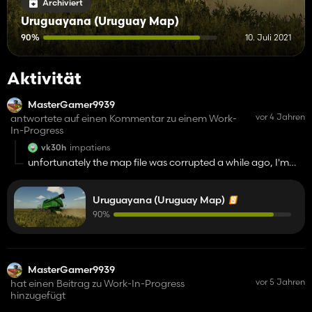
Archiviert
Uruguayana (Uruguay Map)
90%
10. Juli 2021
Aktivität
MasterGamer9939
vor 4 Jahren
antwortete auf einen Kommentar zu einem Work-
In-Progress
vk30h
impatiens
unfortunately the map file was corrupted a while ago, I'm
doing my best to make it back, in the new version the map
will be 4x and there will be many new things !, possibly the
Uruguayana (Uruguay Map)
map will be released for fs22 and it will be one of the first to
come out!
90%
MasterGamer9939
vor 5 Jahren
hat einen Beitrag zu Work-In-Progress
hinzugefügt