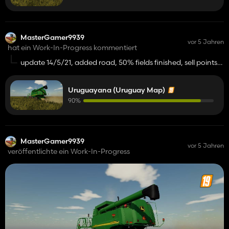
MasterGamer9939
vor 5 Jahren
hat ein Work-In-Progress kommentiert
update 14/5/21, added road, 50% fields finished, sell points
finished, the dirtnroad now hae bumps/holes(for a more
realistic offroad experience), the map is 30-40% finished
Uruguayana (Uruguay Map)
90%
MasterGamer9939
vor 5 Jahren
veröffentlichte ein Work-In-Progress