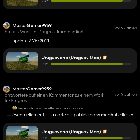
90%
MasterGamer9939
vor 5 Jahren
hat ein Work-In-Progress kommentiert
update 27/5/2021
map has ben reworked (made from 0) for lag problems,
forestry zone has been deleted, a small town added, and a
Uruguayana (Uruguay Map)
huge list of etc, the map is 70-80% completed!
90%
MasterGamer9939
vor 5 Jahren
antwortete auf einen Kommentar zu einem Work-
In-Progress
le panda
esque elle sera sur console
éventuellement, si la carte est publiée dans modhub elle sera
disponible pour les consoles, le pc actuel sur lequel je crée la
carte est moins puissant qu'une ps4
Uruguayana (Uruguay Map)
90%