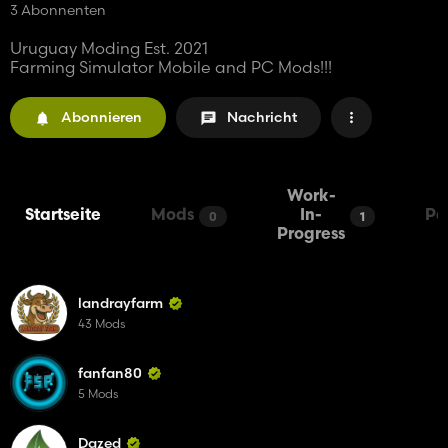
3 Abonnenten
Uruguay Moding Est. 2021
Farming Simulator Mobile and PC Mods!!!
Abonnieren
Nachricht
Work-
Startseite
Mods
In-
Pa
0
1
Progress
landrayfarm
43 Mods
fanfan80
5 Mods
Dazed