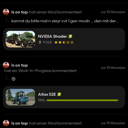
ls on top
hat einen Mod kommentiert
vor 10 Monaten
kannst du bitte mal n steyr cvt 1.gen modn ... den mit der
alten motorhaube .... please
NVIDIA Shader
9 648
ls on top
vor 10 Monaten
hat ein Work-In-Progress kommentiert
😍
Atlas 52E
98%
ls on top
hat einen Mod kommentiert
vor 10 Monaten