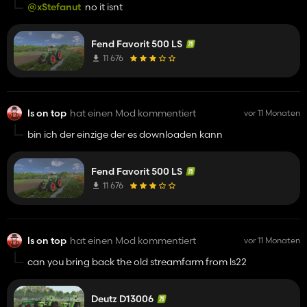
@xStefanut
no it isnt
Fend Favorit 500 LS
11 676
ls on top
hat einen Mod kommentiert
vor 11 Monaten
bin ich der einzige der es downloaden kann
Fend Favorit 500 LS
11 676
ls on top
hat einen Mod kommentiert
vor 11 Monaten
can you bring back the old streamfarm from ls22
Deutz D13006