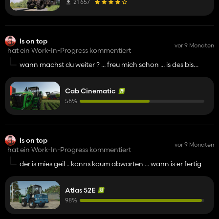
21 657
ls on top
vor 9 Monaten
hat ein Work-In-Progress kommentiert
wann machst du weiter ? ... freu mich schon ... is des bis
weihnachten fertig
Cab Cinematic
56%
ls on top
vor 9 Monaten
hat ein Work-In-Progress kommentiert
der is mies geil .. kanns kaum abwarten ... wann is er fertig
Atlas 52E
98%