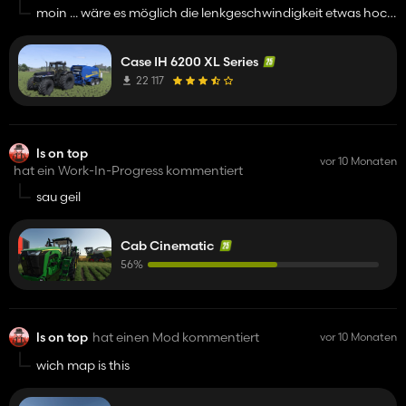
moin ... wäre es möglich die lenkgeschwindigkeit etwas hoch
zu schrauben ... ist sehr langsam und ohne lenkrad kaum
fahrbar ... ddanke :)
Case IH 6200 XL Series
22 117
ls on top
vor 10 Monaten
hat ein Work-In-Progress kommentiert
sau geil
Cab Cinematic
56%
ls on top
hat einen Mod kommentiert
vor 10 Monaten
wich map is this