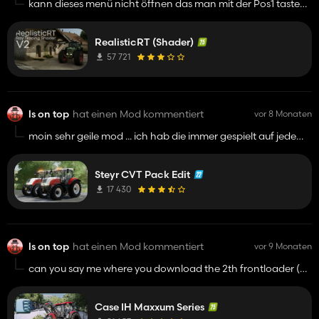
kann dieses menü nicht öffnen das man mit der Pos1 taste
öffnet
RealisticRT (Shader)
57 721
ls on top
hat einen Mod kommentiert
vor 8 Monaten
moin sehr geile mod ... ich hab die immer gespielt auf jedem
hof und jetzt wäre es ein wirklich sehr großer wunsch von mir
das du diese mod für den ls 25 machen könntest ... ich und
Steyr CVT Pack Edit
ich denke viele andere wären dir da für unglaublich dankbar
...
17 430
ls on top
hat einen Mod kommentiert
vor 9 Monaten
can you say me where you download the 2th frontloader (
Hauer VX )
Case IH Maxxum Series