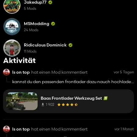
Jakedup77
5 Mods
MSModding
24 Mods
Ridiculous Dominick
11 Mods
Aktivität
ls on top
hat einen Mod kommentiert
vor 5 Tagen
kannst du den passenden frontlader dazu nauch hochladen
.... wäre mega
Baas Frontlader Werkzeug Set
1 902
ls on top
hat einen Mod kommentiert
vor 1 Monat