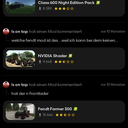
Claas 600 Night Edition Pack
8 389
ls on top
hat einen Mod kommentiert
vor 10 Monaten
welche fendt mod ist des .. weil ich kann bei dem keinen
frontlader oder seil konfigurieren . wäre es möglich den link
zu dem fendt zu schicken oder könntest du mir sagen was
NVIDIA Shader
ich oben eingeben muss um iih zu downloaden
9 648
ls on top
hat einen Mod kommentiert
vor 10 Monaten
hat der n frontlader
Fendt Farmer 300
10 664