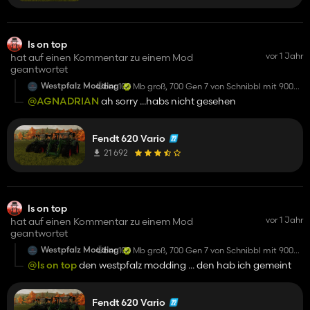
ls on top
vor 1 Jahr
hat auf einen Kommentar zu einem Mod
geantwortet
Westpfalz Modding
Über 100 Mb groß, 700 Gen 7 von Schnibbl mit 900er
Haube dran gepfuscht, Proportionen passen also
@AGNADRIAN
ah sorry ...habs nicht gesehen
auch nicht im geringsten...
Schrott ohne Freigabe durch Schnibbl
Fendt 620 Vario
21 692
ls on top
vor 1 Jahr
hat auf einen Kommentar zu einem Mod
geantwortet
Westpfalz Modding
Über 100 Mb groß, 700 Gen 7 von Schnibbl mit 900er
Haube dran gepfuscht, Proportionen passen also
@ls on top
den westpfalz modding ... den hab ich gemeint
auch nicht im geringsten...
Schrott ohne Freigabe durch Schnibbl
Fendt 620 Vario