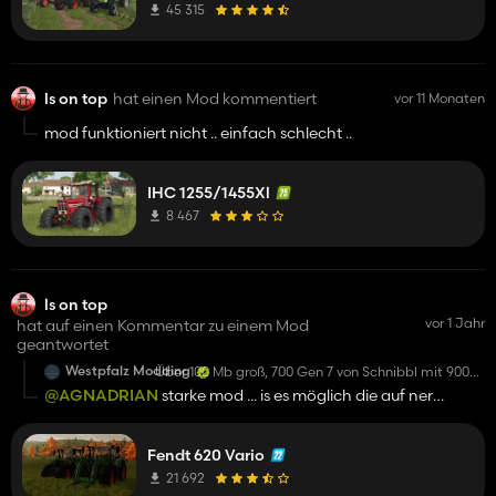
45 315
ls on top
hat einen Mod kommentiert
vor 11 Monaten
mod funktioniert nicht .. einfach schlecht ..
IHC 1255/1455Xl
8 467
ls on top
vor 1 Jahr
hat auf einen Kommentar zu einem Mod
geantwortet
Westpfalz Modding
Über 100 Mb groß, 700 Gen 7 von Schnibbl mit 900er
Haube dran gepfuscht, Proportionen passen also
@AGNADRIAN
starke mod ... is es möglich die auf ner
auch nicht im geringsten...
anderen seite zum download zu verlinke ... weil bei der
Schrott ohne Freigabe durch Schnibbl
kommt immer so n download link für den browser
Fendt 620 Vario
21 692