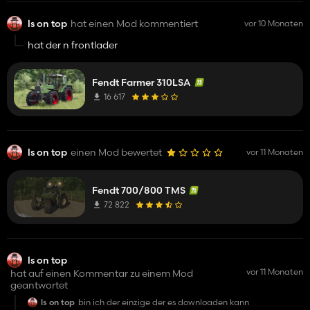
ls on top
hat einen Mod kommentiert
vor 10 Monaten
hat der n frontlader
Fendt Farmer 310LSA
16 617
ls on top
einen Mod bewertet
vor 11 Monaten
Fendt 700/800 TMS
72 822
ls on top
vor 11 Monaten
hat auf einen Kommentar zu einem Mod
geantwortet
ls on top
bin ich der einzige der es downloaden kann