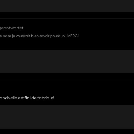
geantwortet
bonjour j'ai telecharger la map sauf que c'est celle de base je voudrait bien savoir pourquoi. MERCI
ds elle est fini de fabriqué