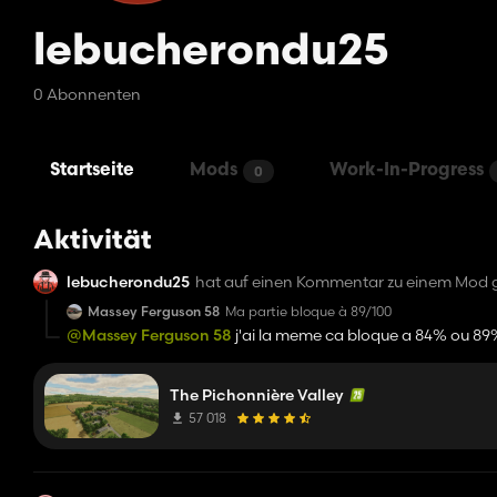
lebucherondu25
0 Abonnenten
Startseite
Mods
Work-In-Progress
0
Aktivität
lebucherondu25
hat auf einen Kommentar zu einem Mod 
Massey Ferguson 58
Ma partie bloque à 89/100
@Massey Ferguson 58
j'ai la meme ca bloque a 84% ou 89
The Pichonnière Valley
57 018