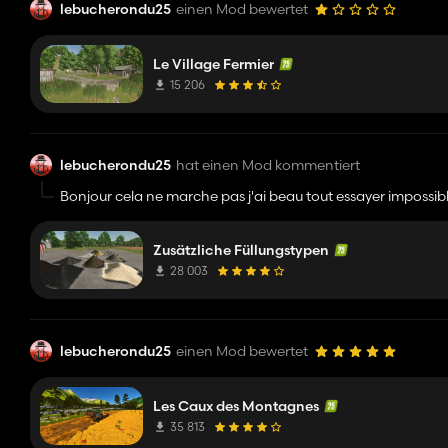
lebucherondu25
einen Mod bewertet
Le Village Fermier
15 206
lebucherondu25
hat einen Mod kommentiert
Bonjour cela ne marche pas j'ai beau tout essayer impossible 
Zusätzliche Füllungstypen
28 003
lebucherondu25
einen Mod bewertet
Les Caux des Montagnes
35 813