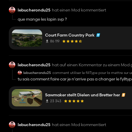
lebucherondu25
hat einen Mod kommentiert
que mange les lapin svp ?
Court Farm Country Park
86 119
lebucherondu25
hat auf einen Kommentar zu einem Mod 
lebucherondu25
comment utiliser le fillType pour la mettre sur
tu sais comment faire car je n'arrive pas a changer le fyllty
Sawmaker stellt Dielen und Bretter her
23 343
lebucherondu25
hat einen Mod kommentiert