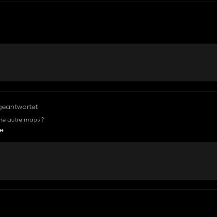
geantwortet
 une autre maps ?
pe