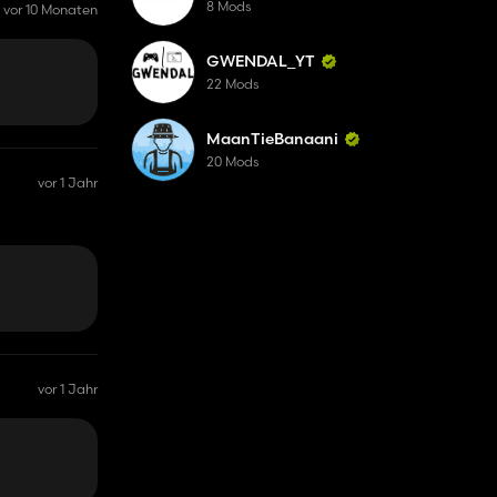
8 Mods
vor 10 Monaten
GWENDAL_YT
22 Mods
MaanTieBanaani
20 Mods
vor 1 Jahr
vor 1 Jahr