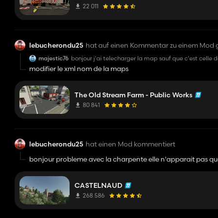
22 011
lebucherondu25
hat auf einen Kommentar zu einem Mod 
majestic76
modifier le xml nom de la maps
The Old Stream Farm - Public Works
80 841
lebucherondu25
hat einen Mod kommentiert
bonjour probleme avec la charpente elle n'apparait pas quan
CASTELNAUD
268 586