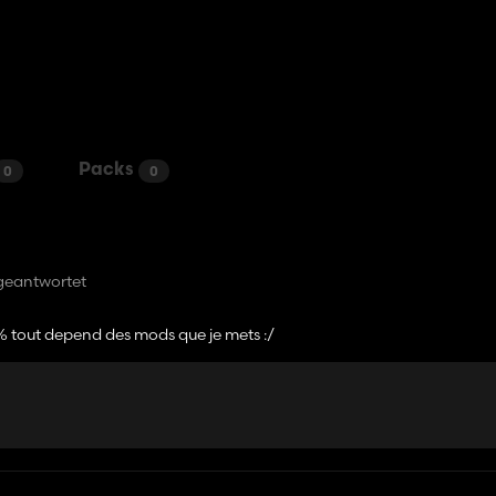
Packs
0
0
geantwortet
% tout depend des mods que je mets :/