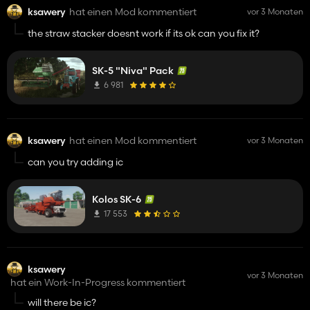
ksawery
hat einen Mod kommentiert
vor 3 Monaten
the straw stacker doesnt work if its ok can you fix it?
SK-5 "Niva" Pack
6 981
ksawery
hat einen Mod kommentiert
vor 3 Monaten
can you try adding ic
Kolos SK-6
17 553
ksawery
vor 3 Monaten
hat ein Work-In-Progress kommentiert
will there be ic?