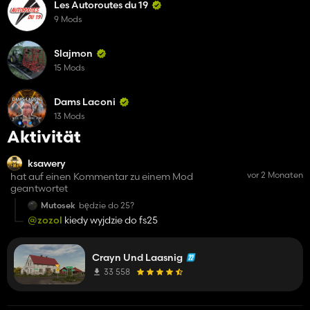
Les Autoroutes du 19
9 Mods
Slajmon
15 Mods
Dams Laconi
13 Mods
Aktivität
ksawery
vor 2 Monaten
hat auf einen Kommentar zu einem Mod
geantwortet
Mutosek
będzie do 25?
@zozol
kiedy wyjdzie do fs25
Crayn Und Laasnig
33 558