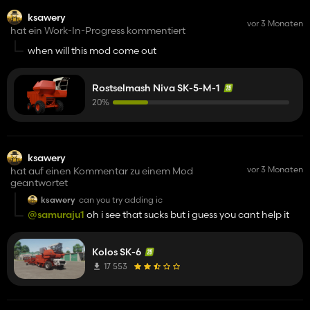
ksawery
vor 3 Monaten
hat ein Work-In-Progress kommentiert
when will this mod come out
Rostselmash Niva SK-5-M-1
20%
ksawery
vor 3 Monaten
hat auf einen Kommentar zu einem Mod
geantwortet
ksawery
can you try adding ic
@samuraju1
oh i see that sucks but i guess you cant help it
Kolos SK-6
17 553