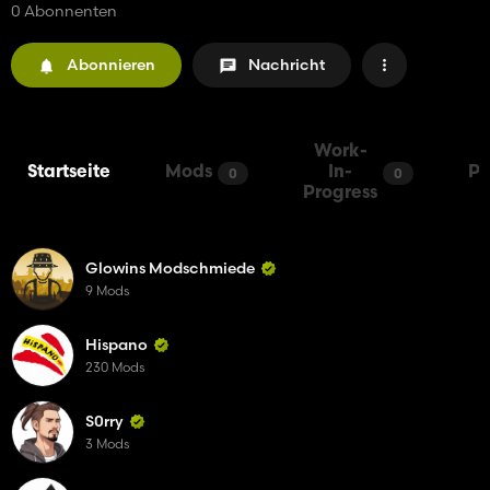
0 Abonnenten
Abonnieren
Nachricht
Work-
Startseite
Mods
In-
Pa
0
0
Progress
Glowins Modschmiede
9 Mods
Hispano
230 Mods
S0rry
3 Mods