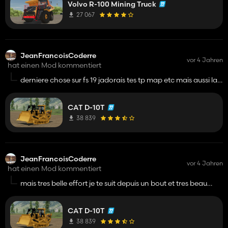
Volvo R-100 Mining Truck
27 067
JeanFrancoisCoderre
vor 4 Jahren
hat einen Mod kommentiert
derniere chose sur fs 19 jadorais tes tp map etc mais aussi la
conversion etait pas bonne !un 50 tonnes c pas un 50000l!
alors pour le reel entk je prenais une remorque que je pouvais
CAT D-10T
tirer jusquas un million de litre mais je la metait en 50 tonnes
alors cetait un peut plate car en reel je prenais pas ton geni
38 839
de construction de tes mods ! jaimerais un retour de ,essage
de ta part merci ....
JeanFrancoisCoderre
vor 4 Jahren
hat einen Mod kommentiert
mais tres belle effort je te suit depuis un bout et tres beau
travail reste juste a mettre la vrai traction et les vrai poid et c
parfait meme genignal !bravo et ne prend pas personnel
CAT D-10T
mais contructif merci
38 839