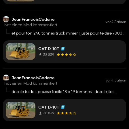
JeanFrancoisCoderre
vor 4 Jahren
hat einen Mod kommentiert
et pour ton 240 tonnes truck minier ! juste pour te dire 70000l
c ireeel car sur mon btrain mon poids est de 120000livre alors
c un peut ireel qu un tracteur trailer btrain tire plus qu un 240
CAT D-10T
tonnes minier ! merci
38 839
JeanFrancoisCoderre
vor 4 Jahren
hat einen Mod kommentiert
desole tu doit pousse facile 18 a 19 tonnnes ! desole jtai
donner mon poids avec mon ripper ! lolllll
CAT D-10T
38 839