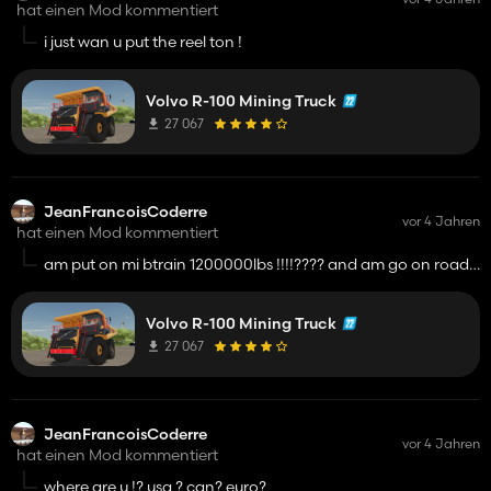
hat einen Mod kommentiert
i just wan u put the reel ton !
Volvo R-100 Mining Truck
27 067
JeanFrancoisCoderre
vor 4 Jahren
hat einen Mod kommentiert
am put on mi btrain 1200000lbs !!!!???? and am go on road
!......
Volvo R-100 Mining Truck
27 067
JeanFrancoisCoderre
vor 4 Jahren
hat einen Mod kommentiert
where are u !? usa ? can? euro?