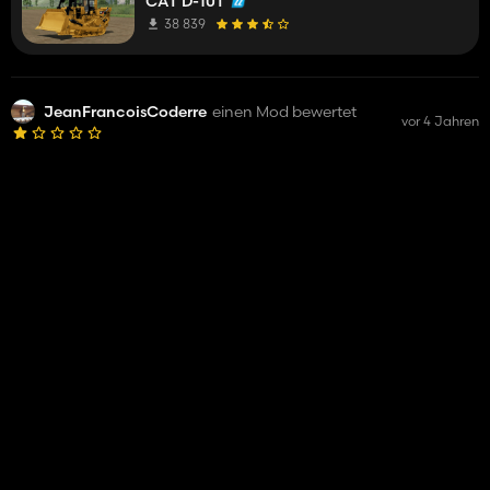
CAT D-10T
38 839
JeanFrancoisCoderre
einen Mod bewertet
vor 4 Jahren
CAT D-10T
38 839
JeanFrancoisCoderre
vor 4 Jahren
hat einen Mod kommentiert
rouleau qui compress rien fait dur aussi !
Bomag Walzenverdichter
36 580