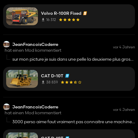
poids ! tres beau pas reeel
Volvo R-100R Fixed
16 312
JeanFrancoisCoderre
vor 4 Jahren
hat einen Mod kommentiert
sur mon picture je suis dans une pelle la deuxieme plus grosse
au monde un letournau ! un d6 qui pousse plus qu un d10
hiiiiiccccchhhh
CAT D-10T
38 839
JeanFrancoisCoderre
vor 4 Jahren
hat einen Mod kommentiert
3000 perso aime faut vraiment pas connaitre une machine !
5 pour le look oui le reste 1