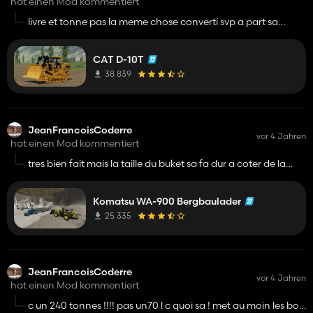
hat einen Mod kommentiert
livre et tonne pas la meme chose converti svp a part sa
bonne job
CAT D-10T
38 839
JeanFrancoisCoderre
vor 4 Jahren
hat einen Mod kommentiert
tres bien fait mais la taille du buket sa fa dur a coter de la
machine a revoir !
Komatsu WA-900 Bergbaulader
25 335
JeanFrancoisCoderre
vor 4 Jahren
hat einen Mod kommentiert
c un 240 tonnes !!!! pas un70 l c quoi sa ! met au moin les bon