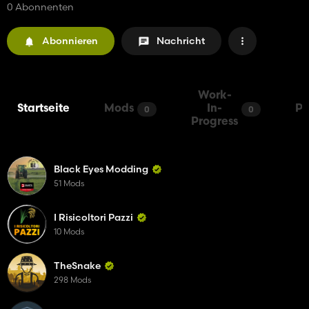
0 Abonnenten
Abonnieren
Nachricht
Work-
Startseite
Mods
In-
Pa
0
0
Progress
Black Eyes Modding
51 Mods
I Risicoltori Pazzi
10 Mods
TheSnake
298 Mods