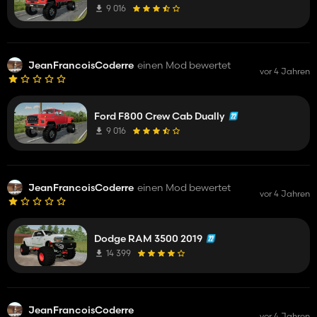
camion ! drive shaft passe dans la boite lollll et rien pour tirer
9 016
un remorque ou autre !!!!! voyon ....
JeanFrancoisCoderre
einen Mod bewertet
vor 4 Jahren
Ford F800 Crew Cab Dually
9 016
JeanFrancoisCoderre
einen Mod bewertet
vor 4 Jahren
Dodge RAM 3500 2019
14 399
JeanFrancoisCoderre
vor 4 Jahren