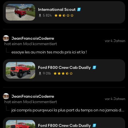
International Scout
5 824
JeanFrancoisCoderre
vor 4 Jahren
hat einen Mod kommentiert
essaye les au moin tes mods pris ici et la !
Ford F800 Crew Cab Dually
9 016
JeanFrancoisCoderre
vor 4 Jahren
hat einen Mod kommentiert
jai compris pourqwuoi la plus part du temps on na jamais de
reetour de message tu prend la plus part de tes mods sur
fs22mod.com
Ford F800 Crew Cab Dually