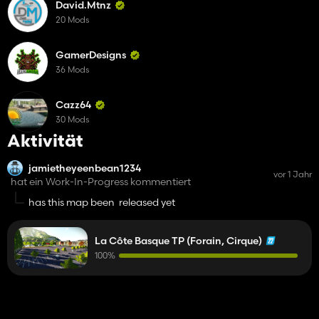
David.Mtnz
20 Mods
GamerDesigns
36 Mods
Cazz64
30 Mods
Aktivität
jamietheyeenbean1234
vor 1 Jahr
hat ein Work-In-Progress kommentiert
has this map been released yet
La Côte Basque TP (Forain, Cirque)
100%