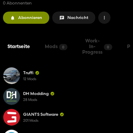
0 Abonnenten
Abonnieren
Nachricht
Work-
Startseite
Mods
In-
Pa
0
0
Progress
Truffi
12 Mods
DH Modding
28 Mods
GIANTS Software
201 Mods