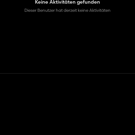
Keine Aktivitäten gefunden
Dieser Benutzer hat derzeit keine Aktivitäten
Kontakt
Hilfe
Nutzungsbedingungen
Datenschutz-Bestimmungen
Cookies verwalten