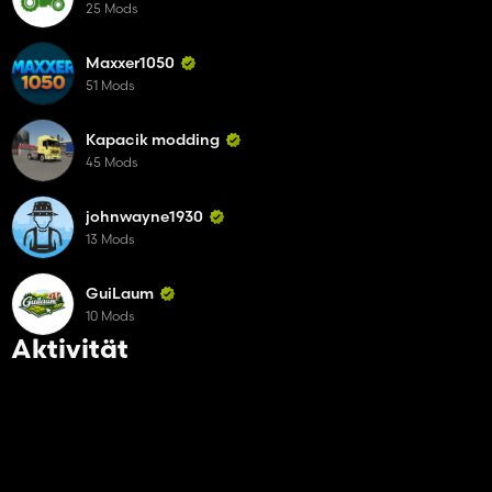
25 Mods
Maxxer1050
51 Mods
Kapacik modding
45 Mods
johnwayne1930
13 Mods
GuiLaum
10 Mods
Aktivität