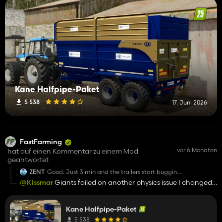
Kane Halfpipe-Paket
5 538
17. Juni 2026
FastFarming
vor 6 Monaten
hat auf einen Kommentar zu einem Mod
geantwortet
ZENT
Good. Just 3 min and the trailers start bugging..
@Kissmar
Giants failed on another physics issue I changed
https://youtu.be/3VOGvizcx9A
physics values to fix that but It was after I done my internal
testing. That is how.
Kane Halfpipe-Paket
5 538