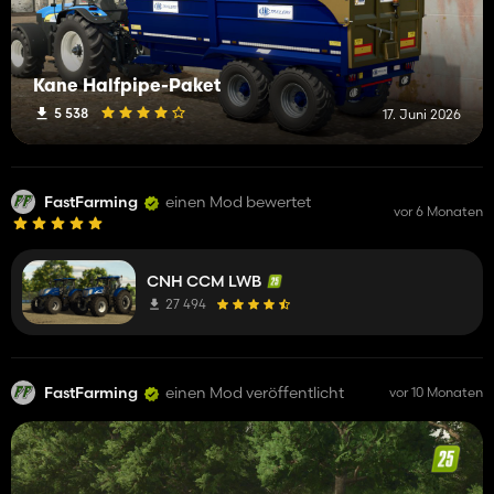
Kane Halfpipe-Paket
5 538
17. Juni 2026
FastFarming
einen Mod bewertet
vor 6 Monaten
CNH CCM LWB
27 494
FastFarming
einen Mod veröffentlicht
vor 10 Monaten