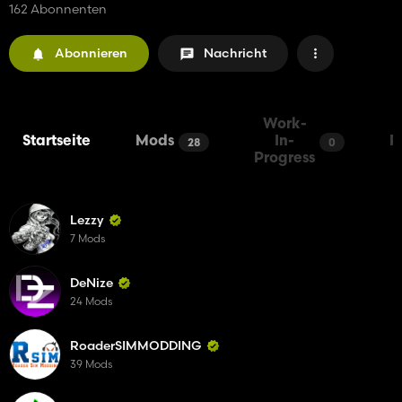
162 Abonnenten
Abonnieren
Nachricht
Work-
Startseite
Mods
In-
P
28
0
Progress
Lezzy
7 Mods
DeNize
24 Mods
RoaderSIMMODDING
39 Mods