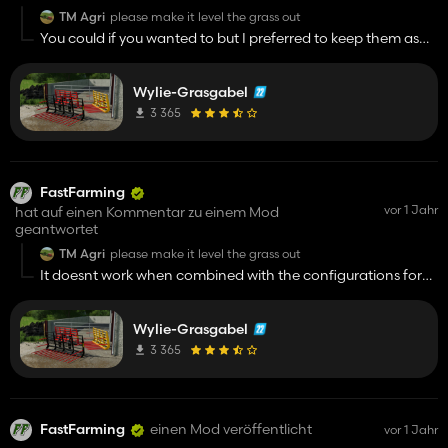
TM Agri
please make it level the grass out
You could if you wanted to but I preferred to keep them as
one
Wylie-Grasgabel
3 365
FastFarming
vor 1 Jahr
hat auf einen Kommentar zu einem Mod
geantwortet
TM Agri
please make it level the grass out
It doesnt work when combined with the configurations for
different sizes
Wylie-Grasgabel
3 365
FastFarming
einen Mod veröffentlicht
vor 1 Jahr