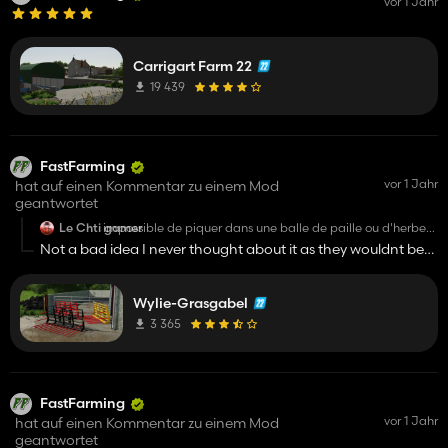
vor 1 Jahr
Carrigart Farm 22
19 439
FastFarming
vor 1 Jahr
hat auf einen Kommentar zu einem Mod
geantwortet
Le Chti gamer
impossible de piquer dans une balle de paille ou d'herbe
avec cette fourche... C'est vraiment dommage car elle est
Not a bad idea I never thought about it as they wouldnt be
très belle ! pouvez vous changer cela ? Merci pour le mod :)
used for that irl, although I'm not sure if an update would be
out before the next game is..
Wylie-Grasgabel
3 365
FastFarming
vor 1 Jahr
hat auf einen Kommentar zu einem Mod
geantwortet