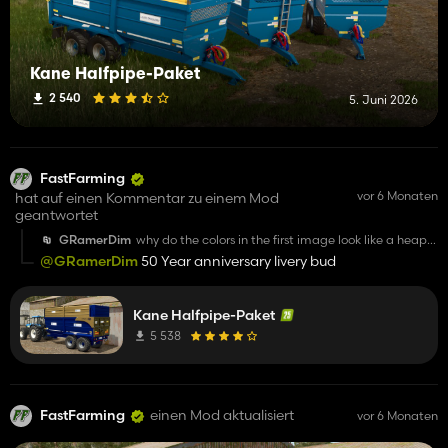
Kane Halfpipe-Paket
2 540
5. Juni 2026
FastFarming
vor 6 Monaten
hat auf einen Kommentar zu einem Mod
geantwortet
GRamerDim
why do the colors in the first image look like a heap
of shite?
@GRamerDim
50 Year anniversary livery bud
Kane Halfpipe-Paket
5 538
FastFarming
einen Mod aktualisiert
vor 6 Monaten