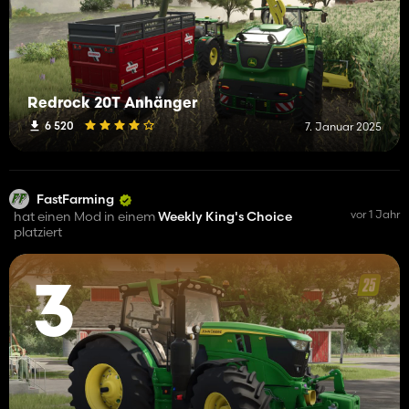
Redrock 20T Anhänger
6 520
7. Januar 2025
FastFarming
vor 1 Jahr
hat einen Mod in einem
Weekly King's Choice
platziert
3