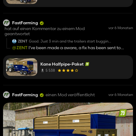
FastFarming
vor 6 Monaten
hat auf einen Kommentar zu einem Mod
geantwortet
ZENT
Good. Just 3 min and the trailers start bugging..
@ZENT
I've been made a aware, a fix has been sent to
https://youtu.be/3VOGvizcx9A
giants
Kane Halfpipe-Paket
5 538
FastFarming
einen Mod veröffentlicht
vor 6 Monaten