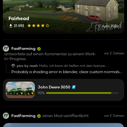
Fairhead
21 592
17. April 2024
FastFarming
vor 2 Jahren
antwortete auf einen Kommentar zu einem Work-
In-Progress
pics by noah
Hallo, ich kann dir helfen mit den texturen.
mfg
Probably a shading error in blender, clear custom normals
Noah
and apply auto smooth and a weighted normal modifier
John Deere 3050
90%
FastFarming
einen Mod veröffentlicht
vor 2 Jahren