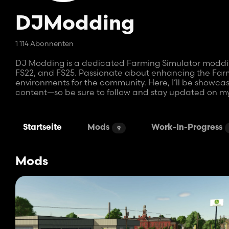
DJModding
1 114 Abonnenten
DJ Modding is a dedicated Farming Simulator modding
FS22, and FS25. Passionate about enhancing the Farm
environments for the community. Here, I’ll be showc
content—so be sure to follow and stay updated on my
Startseite
Mods
Work-In-Progress
9
Mods