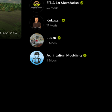
E.T.A La Marchoise
43 Mods
Kubxxz_
17 Mods
8. April 2023
Luksu
5 Mods
Agri Italian Modding
4 Mods