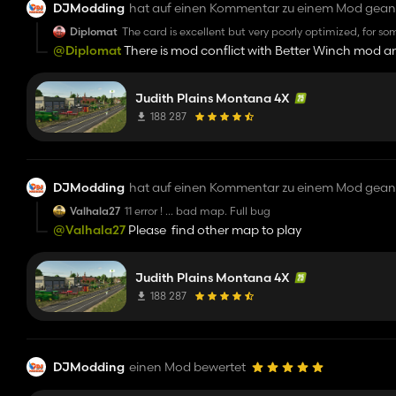
DJModding
hat auf einen Kommentar zu einem Mod gean
Diplomat
The card is excellent but very poorly optimized, for so
more than 90%. I have to lower the graphics settings 
@Diplomat
There is mod conflict with Better Winch mod a
Judith Plains Montana 4X
188 287
DJModding
hat auf einen Kommentar zu einem Mod gean
Valhala27
11 error ! ... bad map. Full bug
@Valhala27
Please find other map to play
Judith Plains Montana 4X
188 287
DJModding
einen Mod bewertet