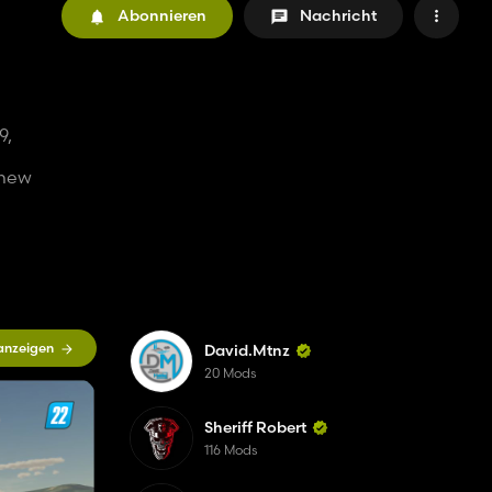
Abonnieren
Nachricht
9,
 new
 anzeigen
David.Mtnz
20 Mods
Sheriff Robert
116 Mods