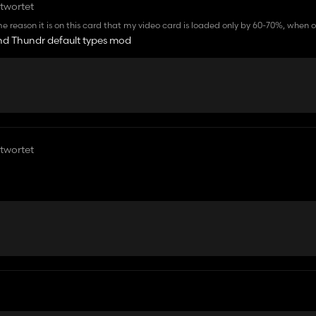
twortet
me reason it is on this card that my video card is loaded only by 60-70%, when on
from ultra to standard, which makes the card unplayable for me.
nd Thundr default types mod
twortet