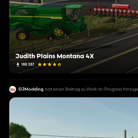
Judith Plains Montana 4X
188 287
DJModding
hat einen Beitrag zu Work-In-Progress hinzug