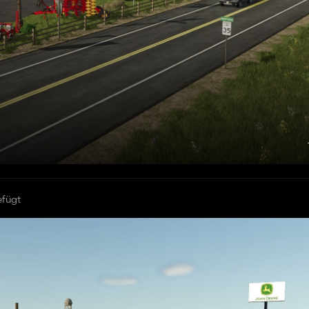
efügt