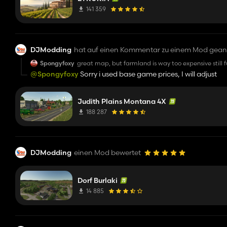
141 359
DJModding
hat auf einen Kommentar zu einem Mod gean
Spongyfoxy
great map, but farmland is way too expensive still 
@Spongyfoxy
Sorry i used base game prices, I will adjust
Judith Plains Montana 4X
188 287
DJModding
einen Mod bewertet
Dorf Burlaki
14 885