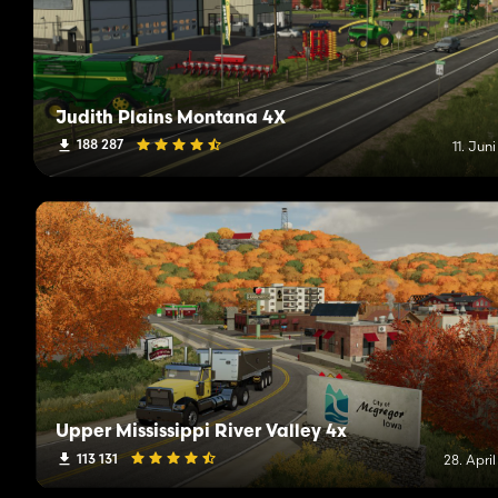
Judith Plains Montana 4X
188 287
11. Jun
Upper Mississippi River Valley 4x
113 131
28. Apri