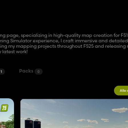
 page, specializing in high-quality map creation for FS1
ing Simulator experience, I craft immersive and detailed
asing my mapping projects throughout FS25 and releasing
 latest work!
Packs
1
0
Alle