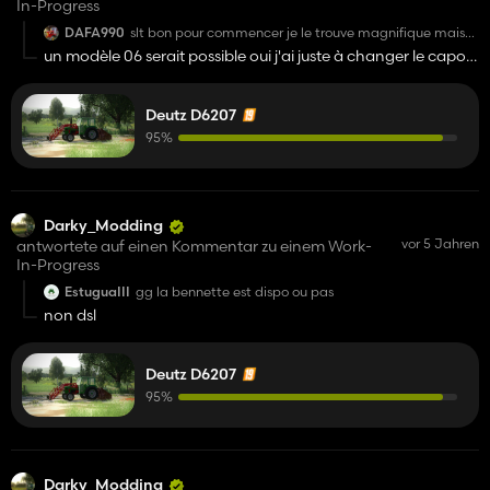
In-Progress
DAFA990
slt bon pour commencer je le trouve magnifique mais
c'est 07 est-ce- qu'un modèle 06 serait dispo car j'en
un modèle 06 serait possible oui j'ai juste à changer le capot
possède 2 mais sinon a t'il un bruit perso ?
;) a voir je vais deja finir celui ci
Deutz D6207
95%
Darky_Modding
vor 5 Jahren
antwortete auf einen Kommentar zu einem Work-
In-Progress
EstuguaIII
gg la bennette est dispo ou pas
non dsl
Deutz D6207
95%
Darky_Modding