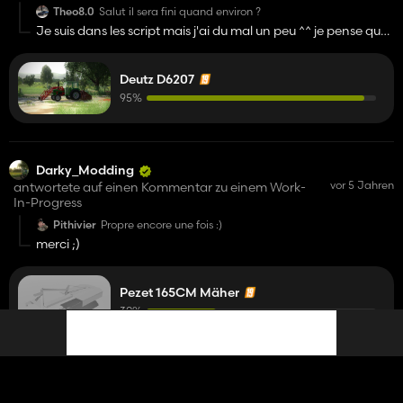
Theo8.0
Salut il sera fini quand environ ?
Je suis dans les script mais j'ai du mal un peu ^^ je pense que
il sera sortie pour fin 20 octobre :)
Deutz D6207
95%
Darky_Modding
vor 5 Jahren
antwortete auf einen Kommentar zu einem Work-
In-Progress
Pithivier
Propre encore une fois :)
merci ;)
Pezet 165CM Mäher
30%
Darky_Modding
vor 5 Jahren
antwortete auf einen Kommentar zu einem Work-