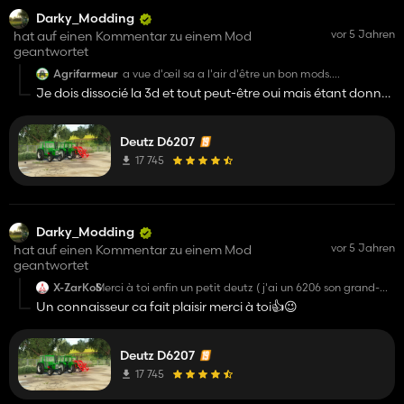
Darky_Modding
vor 5 Jahren
hat auf einen Kommentar zu einem Mod
geantwortet
Agrifarmeur
a vue d'œil sa a l'air d'être un bon mods.
Question pour les futur maj du mod est ce que le
Je dois dissocié la 3d et tout peut-être oui mais étant donné
simple ic sera au rendez vous ?
que ct mon premier tracteur javais pas pensé a tout ça
ducoup je devrais retourner en arrière ... et refaire quoi
Deutz D6207
17 745
Darky_Modding
vor 5 Jahren
hat auf einen Kommentar zu einem Mod
geantwortet
X-ZarKoS
Merci à toi enfin un petit deutz ( j'ai un 6206 son grand-
frère en IRL) en plus avec une cabine antem on avait
Un connaisseur ca fait plaisir merci à toi👍😉
jamais vu cela ! Tu gères 👌😀
Deutz D6207
17 745