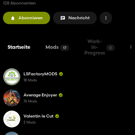
128 Abonnenten
Abonnieren
Nachricht
Work-
Startseite
Mods
In-
P
17
0
Progress
LSFactoryMODS
18 Mods
Average Enjoyer
76 Mods
Valentin le Cut
2 Mods