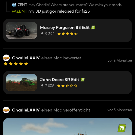
ZENT
Hey Charlie! Where are you mate? We miss your mods!
@ZENT
my JD just gor released for fs25
Massey Ferguson 8S Edit
9 394
CharlieLXXIV
einen Mod bewertet
vor 3 Monaten
John Deere 8R Edit
7 038
CharlieLXXIV
einen Mod veröffentlicht
vor 3 Monaten