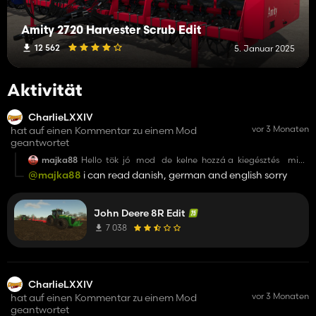
Amity 2720 Harvester Scrub Edit
12 562
5. Januar 2025
Aktivität
CharlieLXXIV
vor 3 Monaten
hat auf einen Kommentar zu einem Mod
geantwortet
majka88
Hello tök jó mod de kelne hozzá a kiegésztés mint
pl : intert aktiv kontrol isarai szabályozható kerék
@majka88
i can read danish, german and english sorry
nyomás ezek kellennékek bellle nagyon charlie
John Deere 8R Edit
7 038
CharlieLXXIV
vor 3 Monaten
hat auf einen Kommentar zu einem Mod
geantwortet