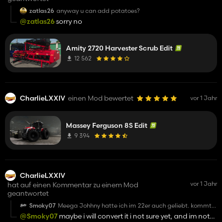
zatlas26
anyway u can add potatoes?
@zatlas26
sorry no
Amity 2720 Harvester Scrub Edit
12 562
CharlieLXXIV
einen Mod bewertet
vor 1 Jahr
Massey Ferguson 8S Edit
9 394
CharlieLXXIV
vor 1 Jahr
hat auf einen Kommentar zu einem Mod
geantwortet
Smoky07
Meega Johhny hatte ich im 22er auch geliebt. kommt
er noch für den Ls25 ? wenn ja bitte mit geilen Sound
@Smoky07
maybe i will convert it i not sure yet, and im not
Frontblitzer und