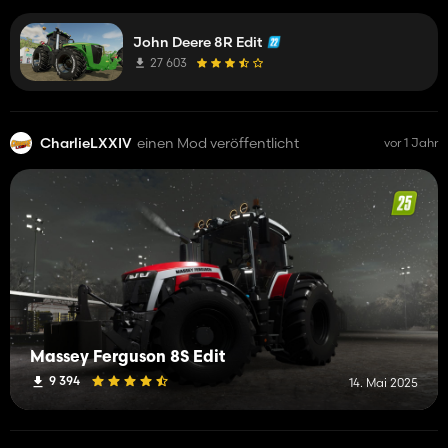
good at converting
absenkbare Vorderachse 😍
John Deere 8R Edit
27 603
CharlieLXXIV
einen Mod veröffentlicht
vor 1 Jahr
Massey Ferguson 8S Edit
9 394
14. Mai 2025