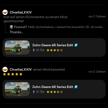
CharlieLXXIV
vor 2 Jahren
hat auf einen Kommentar zu einem Mod
geantwortet
FirenzeIT
Hello @charlielxxiv, i tested this beautiful JD: all works
very well, without any warnings or errors, nice job!! One
Thanks
ask: it's possible in a next update, add dashboard live,
interactive control and RealGPS system for navigator??
With this 3 extra mods, this tractor it's better and more
At some point there will be an update real gps is a no brainer
useful :-)
John Deere 6R Series Edit
but dashboard live what are you think off, ic control i have
never done but what control do you think about doors and
12 756
windows i a huge task and a havent done that before, but i
might look in to that
CharlieLXXIV
einen Mod bewertet
vor 2 Jahren
John Deere 6R Series Edit
12 756