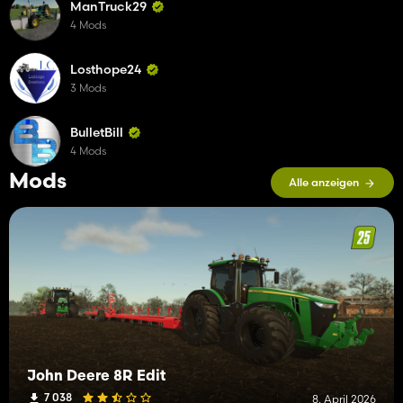
ManTruck29
4 Mods
Losthope24
3 Mods
BulletBill
4 Mods
Mods
Alle anzeigen
John Deere 8R Edit
7 038
8. April 2026