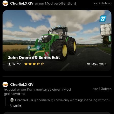
CharlieLXXIV
einen Mod veröffentlicht
vor 2 Jahren
John Deere 6R Series Edit
12 756
10. März 2024
CharlieLXXIV
vor 2 Jahren
hat auf einen Kommentar zu einem Mod
geantwortet
FirenzeIT
Hi @charlielxxiv, i have only warnings in the log with this
mod, and sometimes also a random crash, without
thanks
them i not have any issue...<br />
2023-12-01 07:15 Warning