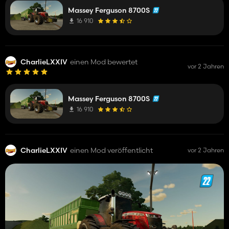
(C:/Users/************/Documents/My
Games/FarmingSimulator2022/mods/FS22_MasseyFergus
Massey Ferguson 8700S
Duplicated saveId 'MICHELIN_TWIN_BACK2' in 'wheel'
16 910
configurations
CharlieLXXIV
einen Mod bewertet
vor 2 Jahren
Massey Ferguson 8700S
16 910
CharlieLXXIV
einen Mod veröffentlicht
vor 2 Jahren