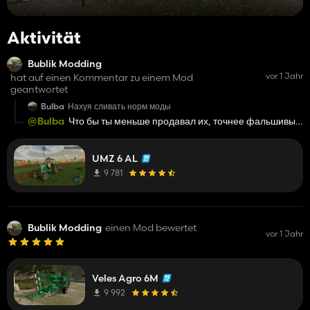
Aktivität
Bublik Modding
vor 1 Jahr
hat auf einen Kommentar zu einem Mod
geantwortet
Bulba
Нахуя сливать норм моды
@Bulba
Что бы ты меньше продавал их, точнее фальшивые
скрины
UMZ 6 AL
9 781
Bublik Modding
einen Mod bewertet
vor 1 Jahr
Veles Agro 6M
9 992