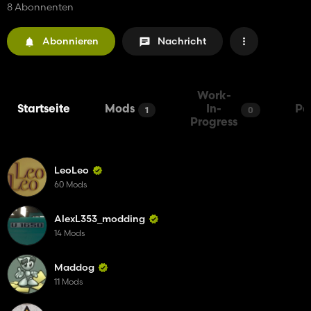
8 Abonnenten
Abonnieren
Nachricht
Work-
Startseite
Mods
In-
Pa
1
0
Progress
LeoLeo
60 Mods
AlexL353_modding
14 Mods
Maddog
11 Mods