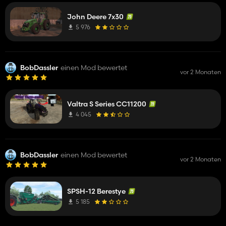
John Deere 7x30
5 976
BobDassler
einen Mod bewertet
vor 2 Monaten
Valtra S Series CC11200
4 045
BobDassler
einen Mod bewertet
vor 2 Monaten
SPSH-12 Berestye
5 185