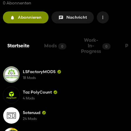
0 Abonnenten
Abonnieren
Nachricht
Work-
Startseite
Mods
In-
Pa
0
0
Progress
LSFactoryMODS
18 Mods
Taz PolyCount
4 Mods
5oteruud
24 Mods