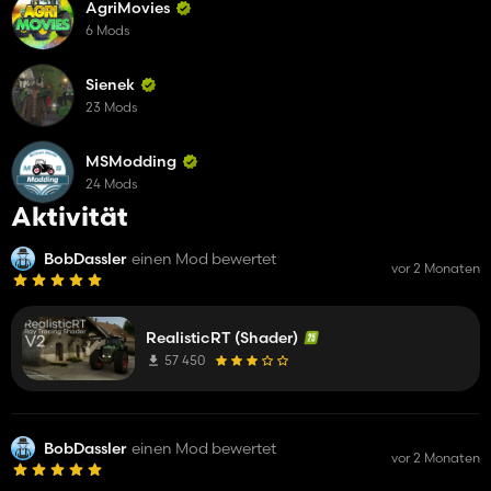
AgriMovies
6 Mods
Sienek
23 Mods
MSModding
24 Mods
Aktivität
BobDassler
einen Mod bewertet
vor 2 Monaten
RealisticRT (Shader)
57 450
BobDassler
einen Mod bewertet
vor 2 Monaten