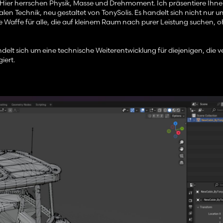
; Hier herrschen Physik, Masse und Drehmoment. Ich präsentiere Ihne
en Technik, neu gestaltet von TonySolis. Es handelt sich nicht nur u
ve Waffe für alle, die auf kleinem Raum nach purer Leistung suchen, 
andelt sich um eine technische Weiterentwicklung für diejenigen, die 
iert.
lienbetrieben. Aber in der NewGen by TonySolis-Version haben wir die
en wurde dieses Modell mechanisch verstärkt, um die Leistung eines 
ten. Mehr Gewicht, mehr Grip und ein turbogeladenes Herz, das keine
ionen).
schen den Komponenten für maximale Stabilität).
n Transport).