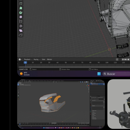
Nutzungsdauer: 1.000 Betriebsstunden (Motor mit hoher Hal
• Technische Simulation von TonySolis (Spitzentechnologie)
APM HI-eSCR 2 Herz: Vier Motorisierungsstufen mit dynami
Sekunde nach, bevor er den Drehmomentstoß bei 1.500 U/
RED POWER-Technologie: Einspritzoptimierung, die im Spitze
Terralock Physics (Intelligente Differenziale): Simulierte
Drehverhältnissen, um selbst in engsten Kurven keinen Trakt
Reifeneffekt mit hoher Reibung: Verbesserte Kontaktphysik 
beim Graben nicht verloren gehen.
Dynamic Consumption Pro: Es handelt sich nicht um eine P
Verbrauch (AdBlue) je nach Motordrehzahl und Last. Arbeiten
Eisengetriebe: Manuelle Schaltung mit vollständig animie
Bewegung beim Gangwechsel imitieren.
Active Air System: Realer Luftverbrauch für das pneumati