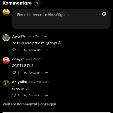
Kommentare
9
AwuiTV
vor 2 Wochen
Yo lo quiero para mí granja 😍
0
Antwort
doeyxr
vor 1 Monat
SORT LE PLS
1
Antwort
onlybike
vor 2 Monaten
release it!!
1
Antwort
Weitere Kommentare anzeigen