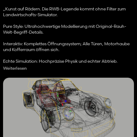
„Kunst auf Rädern. Die RWB-Legende kommt ohne Filter zum
Landwirtschafts-Simulator.
Pure Style: Ultrahochwertige Modellierung mit Original-Rauh-
Welt-Begriff-Details.
Interaktiv: Komplettes Öffnungssystem; Alle Türen, Motorhaube
und Kofferraum öffnen sich.
Echte Simulation: Hochpräzise Physik und echter Abtrieb.
Weiterlesen
Letzte Phase: Bei 80 % Fortschritt. Vorbereitung der Landung im
April/Mai. Wer es mag, ist herzlich willkommen; Für diejenigen, die
es nicht tun, blättern Sie um.“