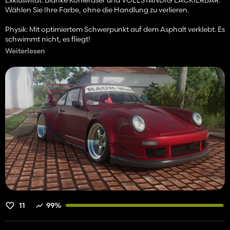
Exklusivität: Blanke Kohlefaser und VOLLSTÄNDIG LACKIERBAR.
Wählen Sie Ihre Farbe, ohne die Handlung zu verlieren.
Physik: Mit optimiertem Schwerpunkt auf dem Asphalt verklebt. Es
schwimmt nicht, es fliegt!
Weiterlesen
Status: 100 % Protokollbereinigung.
Es ist so brutal, dass ich es nicht einmal loslassen möchte,
hahahahaha. Es liegt an Ihnen, ob ich es hier auf KingMods
veröffentliche. Wenn nicht, wird es zuerst in meinen sozialen
Netzwerken angezeigt. In ein paar Tagen erscheint es! 🏎️💨
11
99%