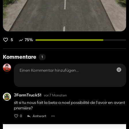
5
75%
Kommentare
1
JFarmTruck51
vor 7 Monaten
slt si tu nous fait la beta a noel possibilité de l'avoir en avant
première?
0
Antwort