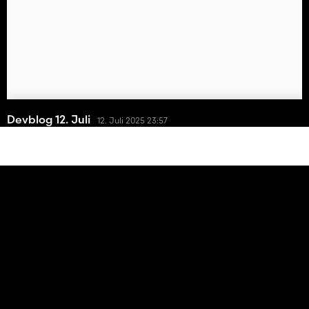
Devblog 12. Juli
12. Juli 2025 23:57
Guten Abend allerseits,
Die Karte geht gut voran, aber ich kann noch kein
Veröffentlichungsdatum geben.
Der 3D des Coop und der Händler sind noch nicht fertig, aber die
Farmen sind bald fertig.
Es gibt noch Arbeit.
Bis bald