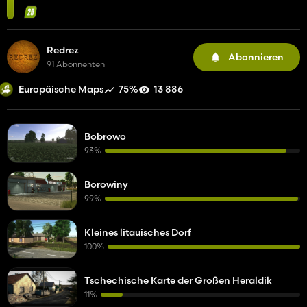
Redrez
Abonnieren
91 Abonnenten
75%
13 886
Europäische Maps
Bobrowo
93%
Borowiny
99%
Kleines litauisches Dorf
100%
Tschechische Karte der Großen Heraldik
11%