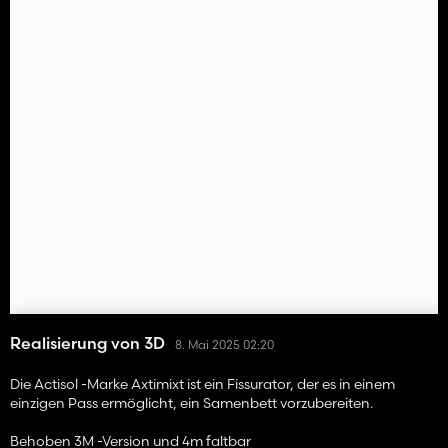
Realisierung von 3D
8. Mai 2025 02:20
Die Actisol -Marke Axtimixt ist ein Fissurator, der es in einem
einzigen Pass ermöglicht, ein Samenbett vorzubereiten.
Behoben 3M -Version und 4m faltbar