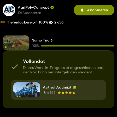
AgriPolyConcept
Abonnieren
101 Abonnenten
100%
2 656
Tiefenlockerer
Sumo Trio 3
100%
Vollendet
Dieses Work-In-Progress ist abgeschlossen und
der Mod kann heruntergeladen werden!
Actisol Actimixt
6 562