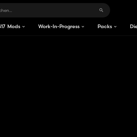
S
17
Mods
Work-In-Progress
Packs
Di