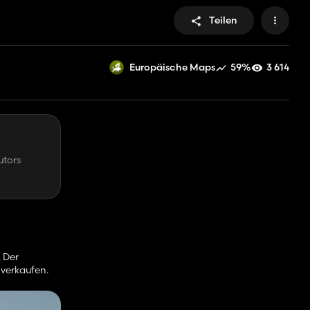
Teilen
59%
3 614
Europäische Maps
utors
 Der
 verkaufen.