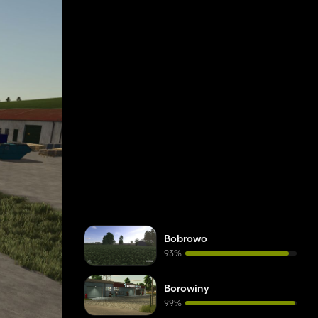
Bobrowo
93%
Borowiny
99%