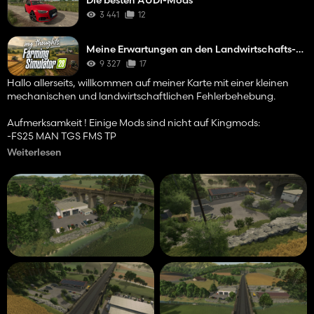
Die besten AUDI-Mods
3 441
12
Meine Erwartungen an den Landwirtschafts-Simulator 28
9 327
17
Hallo allerseits, willkommen auf meiner Karte mit einer kleinen
mechanischen und landwirtschaftlichen Fehlerbehebung.
Aufmerksamkeit ! Einige Mods sind nicht auf Kingmods:
-FS25 MAN TGS FMS TP
-FS25 Terex 3160
Weiterlesen
Als landwirtschaftlicher Mechaniker fand ich es gut, mein kleines
Unternehmen auf dem Farming Simulator 25 zu machen.
Viel Spaß auf meiner Karte.