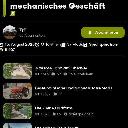
mechanisches Geschäft
Tyti
Abonnieren
88 Abonnenten
15. August 2025
Öffentlich
57 Mods
Spiel speichern
8 667
Alte rote Farm am Elk River
7 909
39
Spiel speichern
Beste polnische und tschechische Mods
15 852
10
Die kleine Dorffarm
15 178
59
Spiel speichern