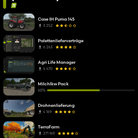
Case IH Puma 145
3 252
Palettenlieferverträge
6 263
Agri Life Manager
4 470
Milchlkw Pack
60%
Drohnenlieferung
4 169
TerraFarm
271 169