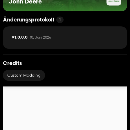
John Deere
- Kompatibilität mit externen Geräten (z. B. Demco SideQuest
1200, Lankota Stalk Roller, K9 Dozer Blade)
Änderungsprotokoll
1
10. Juni 2026
V1.0.0.0
Credits
Custom Modding