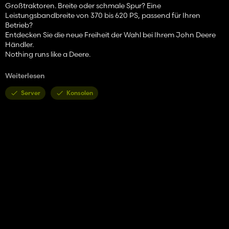
Großtraktoren. Breite oder schmale Spur? Eine
Leistungsbandbreite von 370 bis 620 PS, passend für Ihren
Betrieb?
Entdecken Sie die neue Freiheit der Wahl bei Ihrem John Deere
Händler.
Nothing runs like a Deere.
Spezifikationen:
Weiterlesen
Modell: 9R Serie Radversion (2015–2021)
Grundpreis: €217.230
Server
Konsolen
Nennleistung: 470–620 PS
Höchstgeschwindigkeit: 40 kph
Features:
- Generation 2015–2021 (wählbares Baujahr mit
Preisunterschieden)
- Marktversionen: Nordamerika, Europa, Kanada und Australien
- Hochdetaillierte und realistische Radkonfigurationen (Einzel,
Doppel, Dreifach, LSW)
Umfangreiche Reifenauswahl:
Reifenkonfigurationen (520–1400, inklusive LSW)
Rowcrop 480 (weitere Konfigurationen folgen)
Realistische Radgewichte und Konfigurationen basierend auf