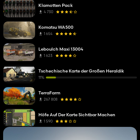
Klamotten Pack
4 730
Komatsu WA500
1 654
Leboulch Maxi 13004
1 623
Tschechische Karte der Großen Heraldik
11%
TerraFarm
267 808
Höfe Auf Der Karte Sichtbar Machen
1 590