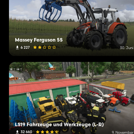
Massey Ferguson 5S
6 227
30. Juni
LS19 Fahrzeuge und Werkzeuge (L-R)
32 660
9. November