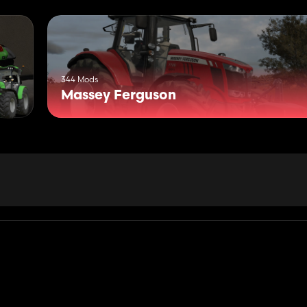
344 Mods
Massey Ferguson