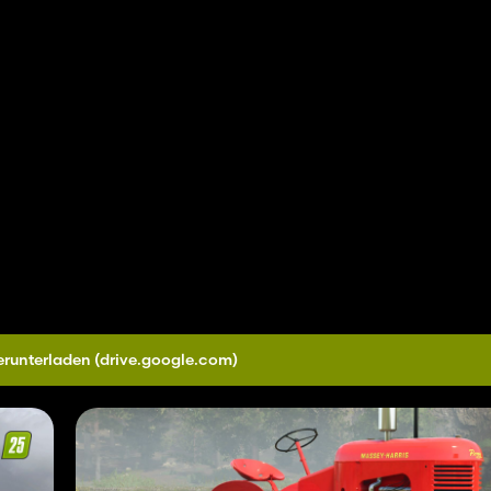
erunterladen
(drive.google.com)