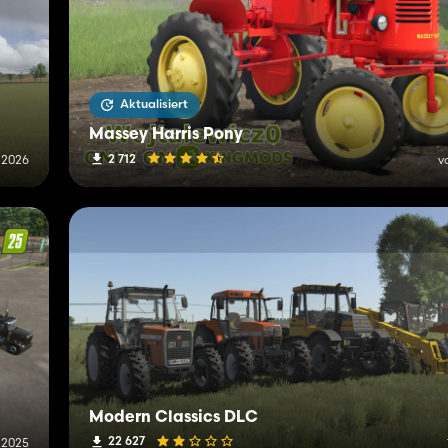
Aktualisiert
Massey Harris Pony
2 712
 2026
v
Modern Classics DLC
22 627
 2025