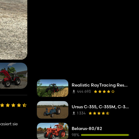
Realistic RayTracing Reshade Preset
444 693
Ursus C-355, C-355M, C-360
1 334
siert sie
Belarus-80/82
98%