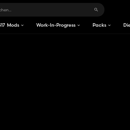
S
17
Mods
Work-In-Progress
Packs
Di