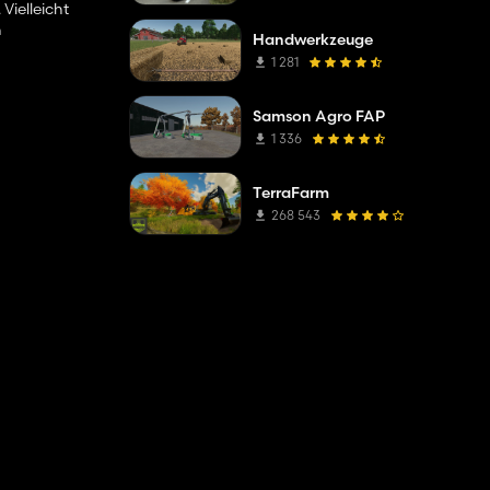
Vielleicht
h
Handwerkzeuge
1 281
Samson Agro FAP
1 336
TerraFarm
268 543