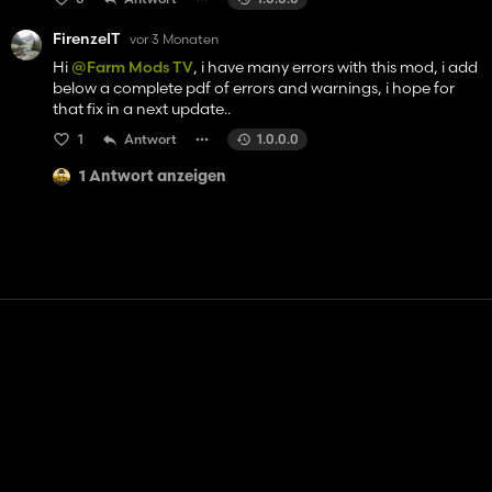
FirenzeIT
vor 3 Monaten
Hi
@Farm Mods TV
, i have many errors with this mod, i add
below a complete pdf of errors and warnings, i hope for
that fix in a next update..
1
Antwort
1.0.0.0
1 Antwort anzeigen
Kontakt
Hilfe
Nutzungsbedingungen
Datenschutz-Bestimmungen