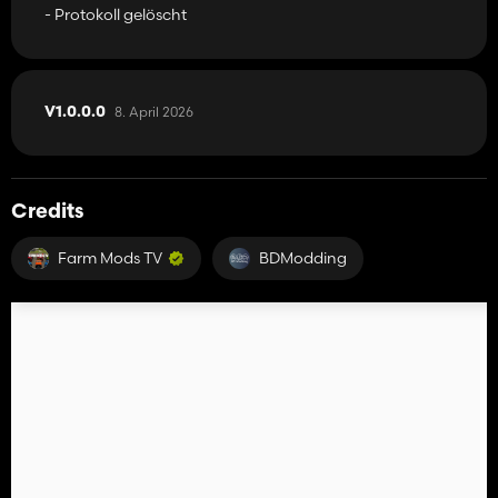
- Protokoll gelöscht
8. April 2026
V1.0.0.0
Credits
Farm Mods TV
BDModding