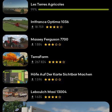
Les Terres Agricoles
99%
Irrifrance Optima 1036
18 759
Massey Ferguson 7700
1 884
TerraFarm
267 824
Höfe Auf Der Karte Sichtbar Machen
1 596
Leboulch Maxi 13004
1 635