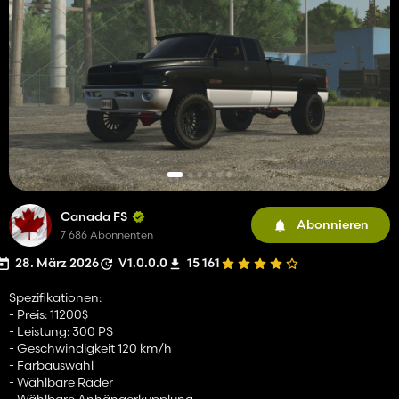
Canada FS
Abonnieren
7 686 Abonnenten
28. März 2026
V1.0.0.0
15 161
Spezifikationen:
- Preis: 11200$
- Leistung: 300 PS
- Geschwindigkeit 120 km/h
- Farbauswahl
- Wählbare Räder
- Wählbare Anhängerkupplung