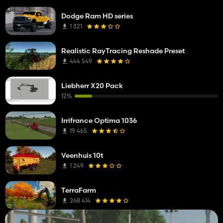
Dodge Ram HD series
1 321
Realistic RayTracing Reshade Preset
444 549
Liebherr X20 Pack
12%
Irrifrance Optima 1036
19 465
Veenhuis 10t
1 249
TerraFarm
268 414