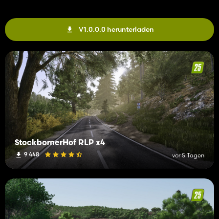
V1.0.0.0 herunterladen
StockbornerHof RLP x4
9 448
vor 5 Tagen