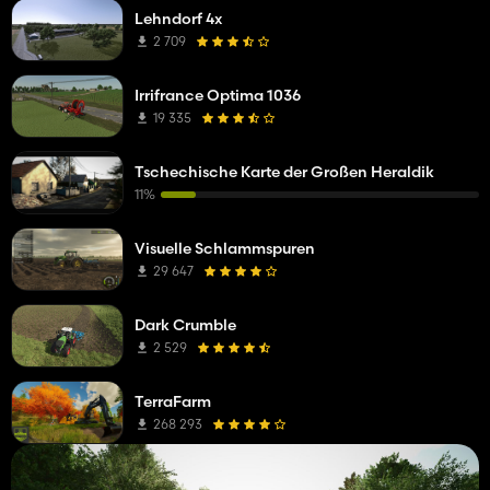
Lehndorf 4x
2 709
Irrifrance Optima 1036
19 335
Tschechische Karte der Großen Heraldik
11%
Visuelle Schlammspuren
29 647
Dark Crumble
2 529
TerraFarm
268 293