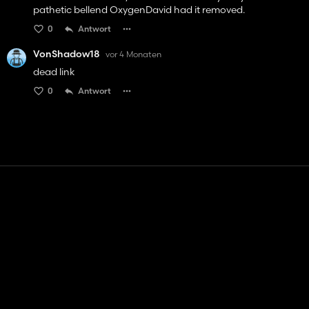
pathetic bellend OxygenDavid had it removed.
0
Antwort
VonShadow18
vor 4 Monaten
dead link
0
Antwort
Kontakt
Hilfe
Nutzungsbedingungen
Datenschutz-Bestimmungen
Cookies verwalten