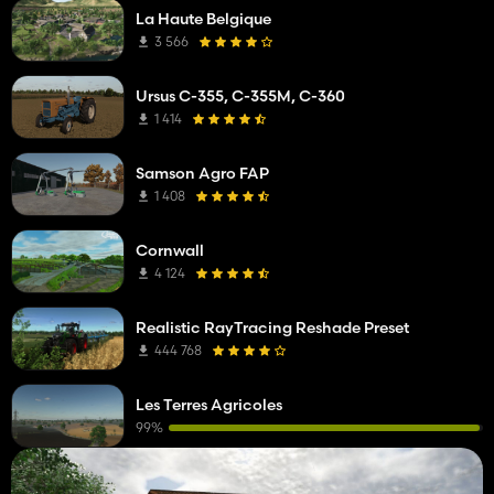
La Haute Belgique
3 566
Ursus C-355, C-355M, C-360
1 414
Samson Agro FAP
1 408
Cornwall
4 124
Realistic RayTracing Reshade Preset
444 768
Les Terres Agricoles
99%